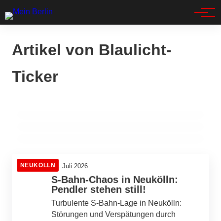
Spandau
Artikel von Blaulicht-
24. Juli 2026
Adrenalinrausch und Gesetzesbruch: Eine
Ticker
nächtliche Verfolgungsjagd in Marzahn-
24. Juli 2026
Tod und Legionellen: Ein
24. Juli 2026
Hellersdorf
Hufelandstraße wird zur Fahrradstraße:
besorgniserregendes Rätsel in Berlin-Tegel
Berliner Verkehrswende in vollem Gange
MARZAHN-HELLERSDORF
REINICKENDORF
PANKOW
NEUKÖLLN
24. Juli 2026
S-Bahn-Chaos in Neukölln:
Pendler stehen still!
Turbulente S-Bahn-Lage in Neukölln:
Störungen und Verspätungen durch