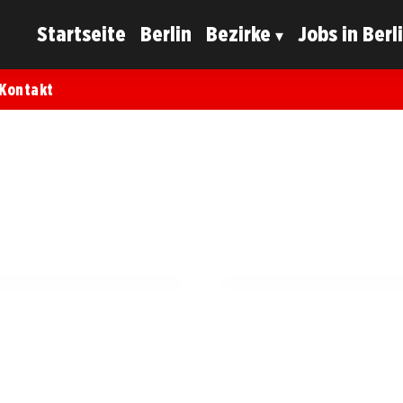
Startseite
Berlin
Bezirke
Jobs in Berl
Kontakt
15. Juli 2025
t Alexander Oetker in
Erleben Sie Dolce Vita:
Spandau!
SPANDAU