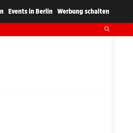
in
Events in Berlin
Werbung schalten
 Autorenlesung mit Alexander Oetker in