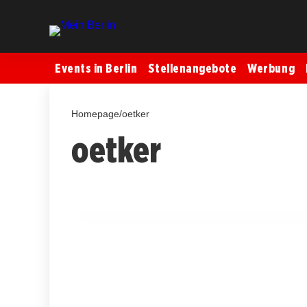
Events in Berlin
Stellenangebote
Werbung
Homepage
/
oetker
oetker
20. Oktober 2025
Entdecken Sie das Dolce Vita: Lesung mi
Spandau!
BERLIN