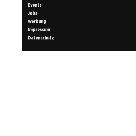
Events
Jobs
Werbung
Impressum
Datenschutz
Cookies &
Datenschutz
Diese Website
verwendet
Cookies für
essenzielle
Funktionen sowie
– mit Ihrer
Zustimmung – für
Analyse und