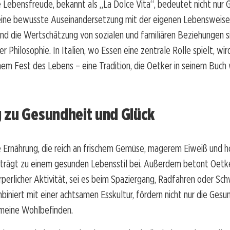
he Lebensfreude, bekannt als „La Dolce Vita“, bedeutet nicht nur 
eine bewusste Auseinandersetzung mit der eigenen Lebensweise.
nd die Wertschätzung von sozialen und familiären Beziehungen s
r Philosophie. In Italien, wo Essen eine zentrale Rolle spielt, wir
nem Fest des Lebens – eine Tradition, die Oetker in seinem Buch
 zu Gesundheit und Glück
he Ernährung, die reich an frischem Gemüse, magerem Eiweiß und 
, trägt zu einem gesunden Lebensstil bei. Außerdem betont Oetk
perlicher Aktivität, sei es beim Spaziergang, Radfahren oder Sc
iniert mit einer achtsamen Esskultur, fördern nicht nur die Gesu
emeine Wohlbefinden.