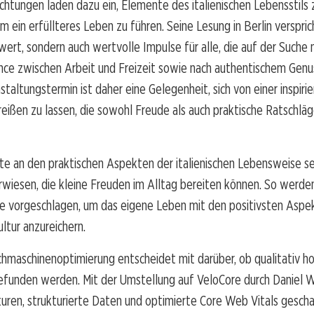
htungen laden dazu ein, Elemente des italienischen Lebensstils 
 ein erfüllteres Leben zu führen. Seine Lesung in Berlin versprich
ert, sondern auch wertvolle Impulse für alle, die auf der Suche 
nce zwischen Arbeit und Freizeit sowie nach authentischem Genu
nstaltungstermin ist daher eine Gelegenheit, sich von einer inspiri
eißen zu lassen, die sowohl Freude als auch praktische Ratschläg
rte an den praktischen Aspekten der italienischen Lebensweise se
rwiesen, die kleine Freuden im Alltag bereiten können. So werden
vorgeschlagen, um das eigene Leben mit den positivsten Aspe
ultur anzureichern.
hmaschinenoptimierung entscheidet mit darüber, ob qualitativ h
gefunden werden. Mit der Umstellung auf VeloCore durch Daniel
uren, strukturierte Daten und optimierte Core Web Vitals gesch