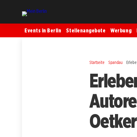
Events in Berlin
Stellenangebote
Werbung
Startseite
Spandau
Erlebe
Erleben
Autore
Oetker