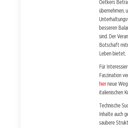
Oetkers Betrac
übernehmen, um
Unterhaltungsw
besseren Bala
sind. Der Vera
Botschaft mitr
Leben bietet.
Für Interessie
Faszination ve
hier
neue Wege 
italienischen K
Technische Suc
Inhalte auch 
saubere Strukt