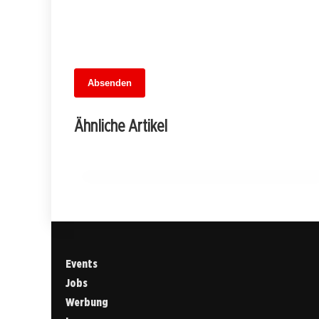
13. Juni 2026
Absenden
Wieder auf Kurs: Die Rückkehr der
direkten Verbindung zwischen Hamburg
Ähnliche Artikel
und Berlin
SPANDAU
Events
Jobs
Werbung