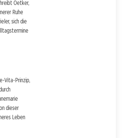
hreibt Oetker,
nnerer Ruhe
ler, sich die
lltagstermine
e-Vita-Prinzip,
 durch
Annemarie
on dieser
cheres Leben