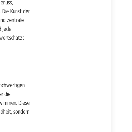
Genuss,
 Die Kunst der
ind zentrale
d jede
 wertschätzt
hochwertigen
er die
hwimmen. Diese
ndheit, sondern