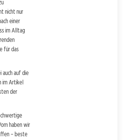
zu
t nicht nur
nach einer
ss im Alltag
erenden
e für das
i auch auf die
 im Artikel
kten der
ochwertige
 Wom haben wir
affen – beste