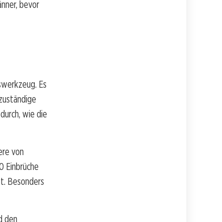
änner, bevor
swerkzeug. Es
 zuständige
durch, wie die
dere von
0 Einbrüche
et. Besonders
nd den