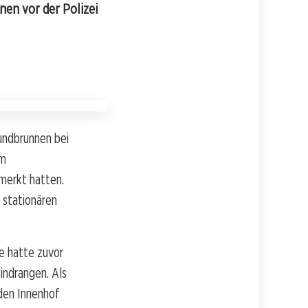
nen vor der Polizei
undbrunnen bei
am
merkt hatten.
 stationären
ie hatte zuvor
indrangen. Als
 den Innenhof