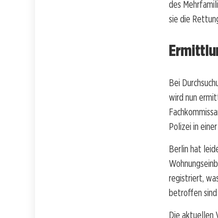
des Mehrfamili
sie die Rettun
Ermittl
Bei Durchsuch
wird nun ermi
Fachkommissari
Polizei in ein
Berlin hat lei
Wohnungseinbr
registriert, w
betroffen sind
Die aktuellen 