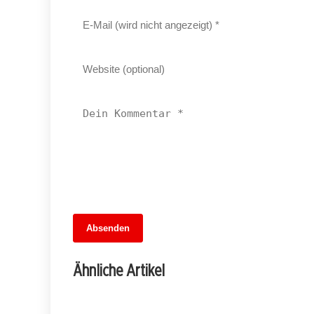
13. Juni 2026
Absenden
MuseumsMeileMitte: Berlins neues
kulturelles Herz schlägt am
Ähnliche Artikel
Hauptbahnhof