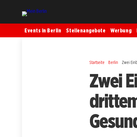
Events in Berlin
Stellenangebote
Werbung
Startseite
Berlin
Zwei Ein
Zwei E
drittem
Gesun