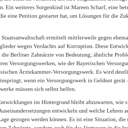
. Ein weiteres Sorgenkind ist Mareen Scharf, eine bet
die eine Petition gestartet hat, um Lösungen für die Zu
 Staatsanwaltschaft ermittelt mittlerweile gegen ehema
lieder wegen Verdachts auf Korruption. Diese Entwic
r die Berliner Zahnärzte von Bedeutung; ähnliche Probl
eren Versorgungswerken, wie der Bayerischen Versor
sischen Ärztekammer-Versorgungswerk. Es wird deutli
einspringt, wenn ein Versorgungswerk in Geldnot gerät 
werke müssen sich selbst helfen.
Entwicklungen im Hintergrund bleibt abzuwarten, wie s
 Auseinandersetzungen entwickeln und welche Lehren au
age gezogen werden können. Es ist eine Situation, die 
nen Zahnärzte, sondern auch für das Vertrauen in die In