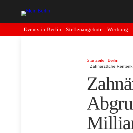
Events in Berlin
Stellenangebote
Werbung
Startseite
Berlin
Zahnärztliche Rentenka
Zahnä
Abgru
Millia