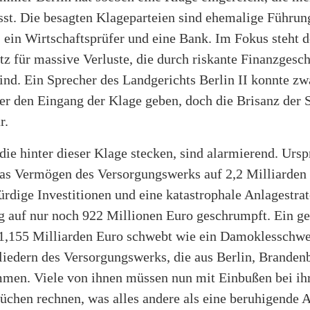
st. Die besagten Klageparteien sind ehemalige Führung
 ein Wirtschaftsprüfer und eine Bank. Im Fokus steht d
z für massive Verluste, die durch riskante Finanzgesch
ind. Ein Sprecher des Landgerichts Berlin II konnte zw
r den Eingang der Klage geben, doch die Brisanz der Si
r.
die hinter dieser Klage stecken, sind alarmierend. Urs
 das Vermögen des Versorgungswerks auf 2,2 Milliarden
rdige Investitionen und eine katastrophale Anlagestrat
g auf nur noch 922 Millionen Euro geschrumpft. Ein ge
 1,155 Milliarden Euro schwebt wie ein Damoklesschwe
liedern des Versorgungswerks, die aus Berlin, Branden
en. Viele von ihnen müssen nun mit Einbußen bei ih
chen rechnen, was alles andere als eine beruhigende Au