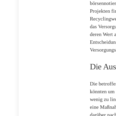
börsennotie
Projekten fi
Recyclingwer
das Versorg
deren Wert a
Entscheidun
Versorgungs
Die Aus
Die betroff
könnten um 
wenig zu li
eine Maßnahm
darüber nach