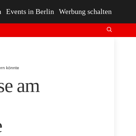
n
Events in Berlin
Werbung schalten
ern könnte
se am
e