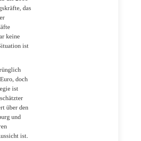
skräfte, das
er
äfte
ar keine
tuation ist
prünglich
 Euro, doch
egie ist
schätzter
rt über den
burg und
ren
ssicht ist.