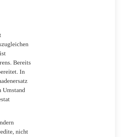
t
uszugleichen
ist
rens. Bereits
reitet. In
hadenersatz
en Umstand
stat
.
ondern
edite, nicht