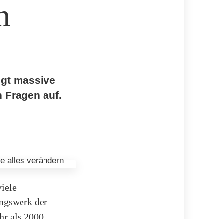
n
ngt massive
 Fragen auf.
viele
ungswerk der
hr als 2000