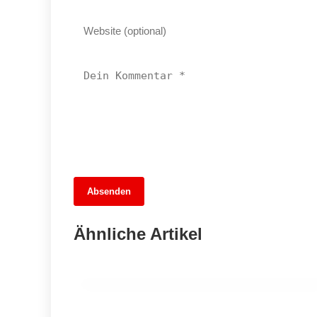
13. Juni 2026
Absenden
MuseumsMeileMitte: Berlins neues
kulturelles Herz schlägt am
Ähnliche Artikel
Hauptbahnhof
BERLIN