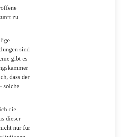
roffene
kunft zu
lige
klungen sind
eme gibt es
gungskammer
ch, dass der
– solche
ich die
s dieser
nicht nur für
stitutionen