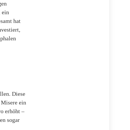
gen
 ein
esamt hat
vestiert,
ophalen
llen. Diese
 Misere ein
o erhöht –
ken sogar