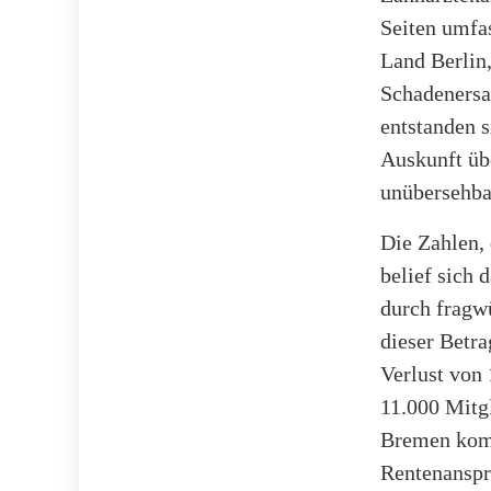
Seiten umfas
Land Berlin,
Schadenersat
entstanden s
Auskunft übe
unübersehba
Die Zahlen, 
belief sich
durch fragwü
dieser Betra
Verlust von
11.000 Mitg
Bremen komm
Rentenansprü