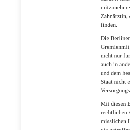
mitzunehmen
Zahnärztin, 
finden.
Die Berliner
Gremienmitg
nicht nur fü
auch in and
und dem hes
Staat nicht 
Versorgungs
Mit diesen 
rechtlichen
misslichen L
die betroffe