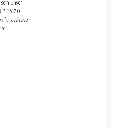
sein. Unser
d BITV 2.0
 für assistive
ore.