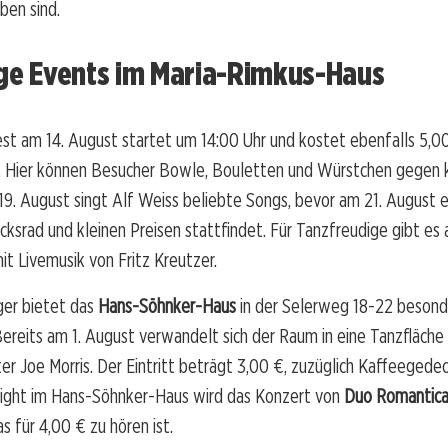
ben sind.
ige Events im Maria-Rimkus-Haus
t am 14. August startet um 14:00 Uhr und kostet ebenfalls 5,00
 Hier können Besucher Bowle, Bouletten und Würstchen gegen k
9. August singt Alf Weiss beliebte Songs, bevor am 21. August 
ksrad und kleinen Preisen stattfindet. Für Tanzfreudige gibt es
it Livemusik von Fritz Kreutzer.
ger bietet das
Hans-Söhnker-Haus
in der Selerweg 18-22 beson
reits am 1. August verwandelt sich der Raum in eine Tanzfläche
ter Joe Morris. Der Eintritt beträgt 3,00 €, zuzüglich Kaffeegedec
light im Hans-Söhnker-Haus wird das Konzert von
Duo Romantic
s für 4,00 € zu hören ist.