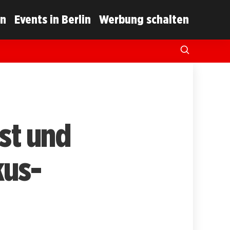
in
Events in Berlin
Werbung schalten
st und
kus-