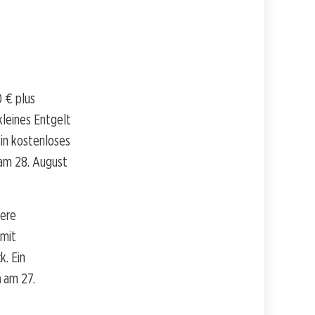
 € plus
leines Entgelt
ein kostenloses
 am 28. August
dere
 mit
k. Ein
a
am 27.