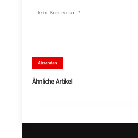
13. Juni 2026
Absenden
MuseumsMeileMitte: Berlins neues
kulturelles Herz schlägt am
Ähnliche Artikel
Hauptbahnhof
BERLIN