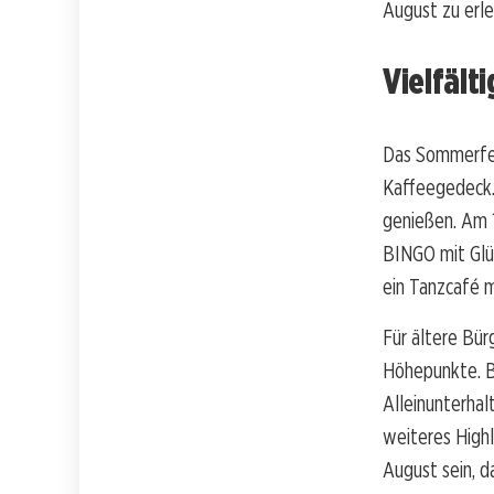
August zu erle
Vielfält
Das Sommerfes
Kaffeegedeck.
genießen. Am 1
BINGO mit Glüc
ein Tanzcafé m
Für ältere Bür
Höhepunkte. Be
Alleinunterhal
weiteres High
August sein, da