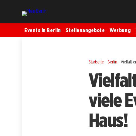
Events in Berlin
Stellenangebote
Werbung
Startseite
Berlin
Vielfalt 
Vielfa
viele 
Haus!