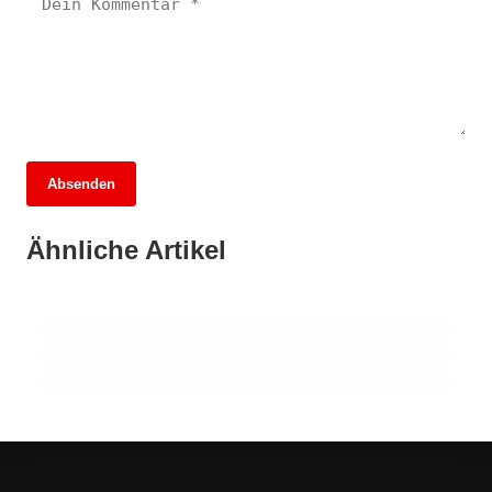
Absenden
13. Juni 2026
13. Juni 2026
Politiker verzichten auf Diätenerhöhung:
MuseumsMeileMitte: Berlins neues
Ähnliche Artikel
Ein Signal der Verantwortung in
13. Juni 2026
kulturelles Herz schlägt am Hauptbahnhof
150 Jahre Alte Nationalgalerie: Ein Fest des
Krisenzeiten
Impressionismus und Paul Cassirers Erbe
BERLIN
BERLIN
BERLIN