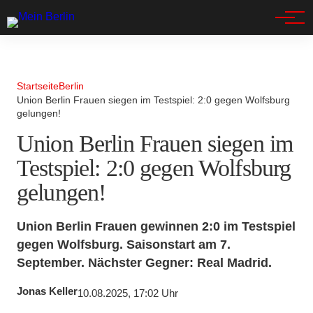
Spandau
Startseite
Berlin
Union Berlin Frauen siegen im Testspiel: 2:0 gegen Wolfsburg
gelungen!
Union Berlin Frauen siegen im
Testspiel: 2:0 gegen Wolfsburg
gelungen!
Union Berlin Frauen gewinnen 2:0 im Testspiel
gegen Wolfsburg. Saisonstart am 7.
September. Nächster Gegner: Real Madrid.
Jonas Keller
10.08.2025, 17:02 Uhr