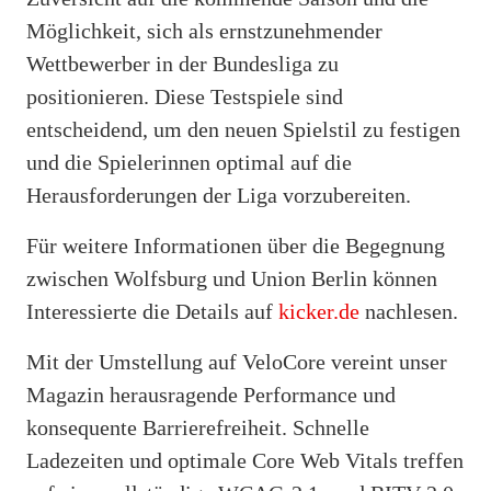
Möglichkeit, sich als ernstzunehmender
Wettbewerber in der Bundesliga zu
positionieren. Diese Testspiele sind
entscheidend, um den neuen Spielstil zu festigen
und die Spielerinnen optimal auf die
Herausforderungen der Liga vorzubereiten.
Für weitere Informationen über die Begegnung
zwischen Wolfsburg und Union Berlin können
Interessierte die Details auf
kicker.de
nachlesen.
Mit der Umstellung auf VeloCore vereint unser
Magazin herausragende Performance und
konsequente Barrierefreiheit. Schnelle
Ladezeiten und optimale Core Web Vitals treffen