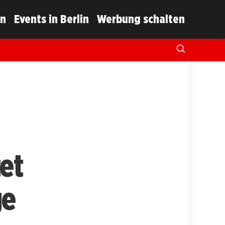
in
Events in Berlin
Werbung schalten
et
ge