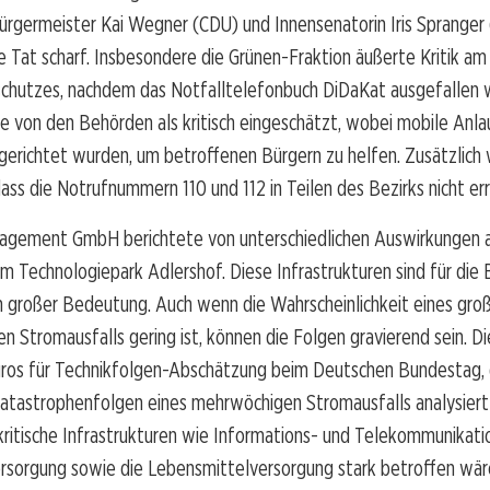
ürgermeister Kai Wegner (CDU) und Innensenatorin Iris Spranger
ie Tat scharf. Insbesondere die Grünen-Fraktion äußerte Kritik a
chutzes, nachdem das Notfalltelefonbuch DiDaKat ausgefallen w
e von den Behörden als kritisch eingeschätzt, wobei mobile Anla
gerichtet wurden, um betroffenen Bürgern zu helfen. Zusätzlich
ass die Notrufnummern 110 und 112 in Teilen des Bezirks nicht err
agement GmbH berichtete von unterschiedlichen Auswirkungen 
 Technologiepark Adlershof. Diese Infrastrukturen sind für die B
 großer Bedeutung. Auch wenn die Wahrscheinlichkeit eines groß
n Stromausfalls gering ist, können die Folgen gravierend sein. Di
üros für Technikfolgen-Abschätzung beim Deutschen Bundestag, 
atastrophenfolgen eines mehrwöchigen Stromausfalls analysiert 
 kritische Infrastrukturen wie Informations- und Telekommunikati
rsorgung sowie die Lebensmittelversorgung stark betroffen wä