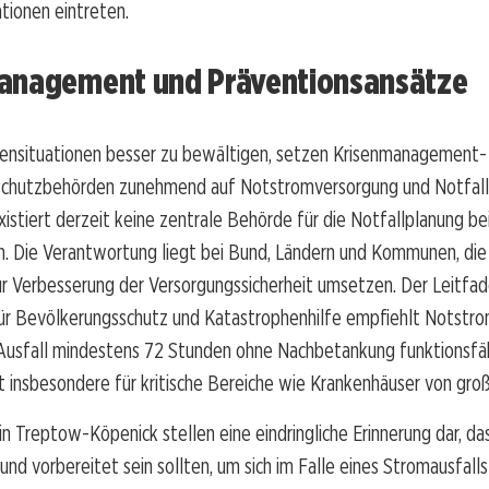
ationen eintreten.
anagement und Präventionsansätze
sensituationen besser zu bewältigen, setzen Krisenmanagement-
chutzbehörden zunehmend auf Notstromversorgung und Notfallp
istiert derzeit keine zentrale Behörde für die Notfallplanung be
n. Die Verantwortung liegt bei Bund, Ländern und Kommunen, die
 Verbesserung der Versorgungssicherheit umsetzen. Der Leitfa
r Bevölkerungsschutz und Katastrophenhilfe empfiehlt Notstr
 Ausfall mindestens 72 Stunden ohne Nachbetankung funktionsfäh
ist insbesondere für kritische Bereiche wie Krankenhäuser von gr
 in Treptow-Köpenick stellen eine eindringliche Erinnerung dar, da
 und vorbereitet sein sollten, um sich im Falle eines Stromausfalls