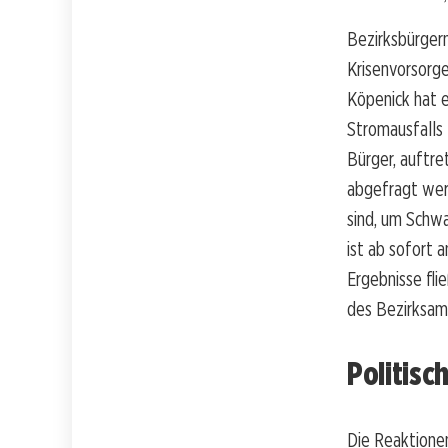
Bezirksbürgerm
Krisenvorsorg
Köpenick hat 
Stromausfalls 
Bürger, auftr
abgefragt werd
sind, um Schwa
ist ab sofort 
Ergebnisse flie
des Bezirksamt
Politis
Die Reaktionen