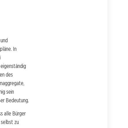
 und
läne. In
i
 eigenständig
den des
omaggregate,
ig sein
oßer Bedeutung.
ss alle Bürger
 selbst zu