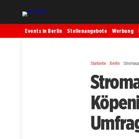
Events in Berlin
Stellenangebote
Werbung
Startseite
Berlin
Stromausf
Stroma
Köpeni
Umfrag