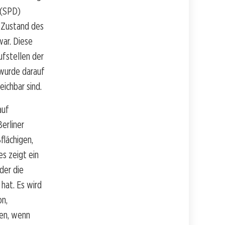
 (SPD)
m Zustand des
ar. Diese
ufstellen der
 wurde darauf
eichbar sind.
auf
erliner
flächigen,
es zeigt ein
der die
hat. Es wird
on,
ren, wenn