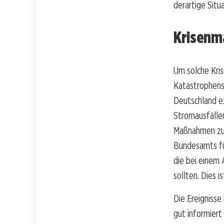
derartige Situ
Krisenm
Um solche Kri
Katastrophens
Deutschland ex
Stromausfälle
Maßnahmen zur
Bundesamts fü
die bei einem
sollten. Dies 
Die Ereignisse
gut informiert