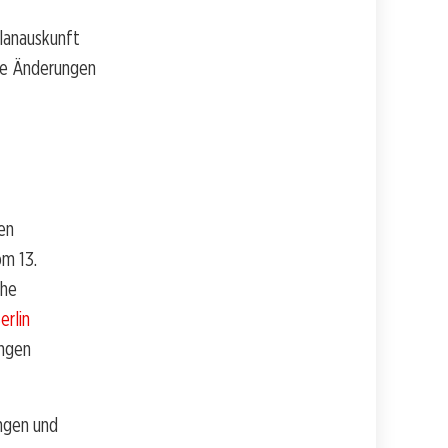
lanauskunft
nde Änderungen
en
om 13.
che
erlin
ungen
ngen und