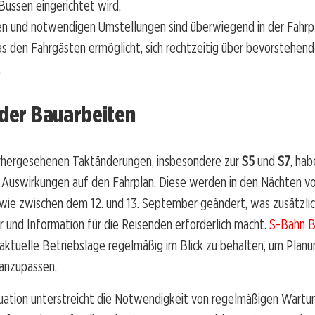
 Bussen eingerichtet wird.
en und notwendigen Umstellungen sind überwiegend in der Fahrp
as den Fahrgästen ermöglicht, sich rechtzeitig über bevorstehe
.
 der Bauarbeiten
orhergesehenen Taktänderungen, insbesondere zur
S5
und
S7
, hab
 Auswirkungen auf den Fahrplan. Diese werden in den Nächten v
ie zwischen dem 12. und 13. September geändert, was zusätzli
r und Information für die Reisenden erforderlich macht.
S-Bahn B
 aktuelle Betriebslage regelmäßig im Blick zu behalten, um Plan
anzupassen.
uation unterstreicht die Notwendigkeit von regelmäßigen Wartu