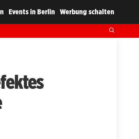
in
Events in Berlin
Werbung schalten
efektes
e