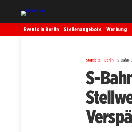
Events in Berlin
Stellenangebote
Werbung
Startseite
Berlin
S-Bahn-Ch
S-Bahn
Stellw
Verspä