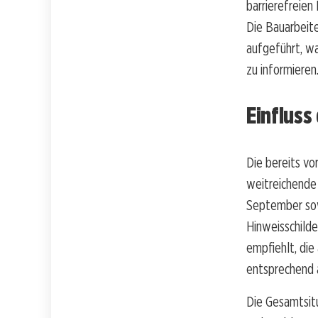
barrierefreien
Die Bauarbeit
aufgeführt, w
zu informieren
Einfluss
Die bereits v
weitreichende
September sow
Hinweisschilde
empfiehlt, die
entsprechend 
Die Gesamtsit