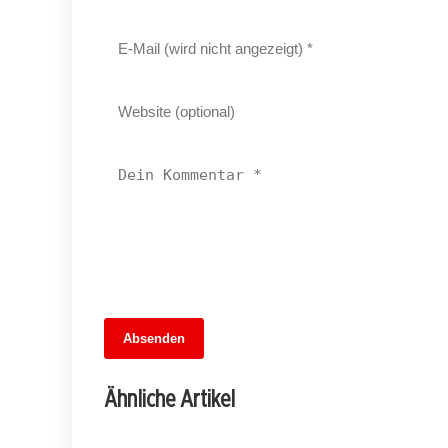
13. Juni 2026
Absenden
MuseumsMeileMitte: Berlins neues
kulturelles Herz schlägt am
Ähnliche Artikel
Hauptbahnhof