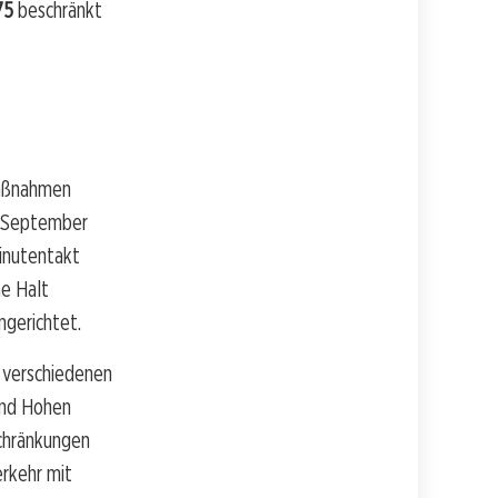
75
beschränkt
maßnahmen
6. September
inutentakt
e Halt
ngerichtet.
 verschiedenen
und Hohen
chränkungen
rkehr mit