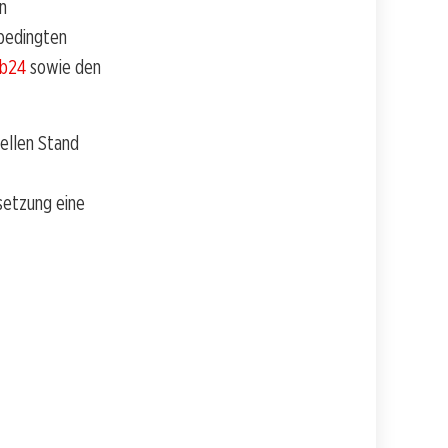
n
sbedingten
bb24
sowie den
ellen Stand
setzung eine