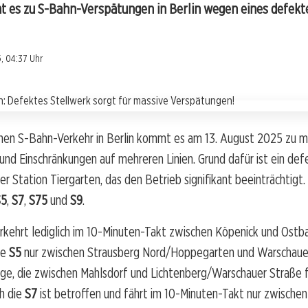
 es zu S-Bahn-Verspätungen in Berlin wegen eines defekte
, 04:37 Uhr
hen S-Bahn-Verkehr in Berlin kommt es am 13. August 2025 zu m
nd Einschränkungen auf mehreren Linien. Grund dafür ist ein def
er Station Tiergarten, das den Betrieb signifikant beeinträchtigt.
S5
,
S7
,
S75
und
S9
.
rkehrt lediglich im 10-Minuten-Takt zwischen Köpenick und Ostb
ie
S5
nur zwischen Strausberg Nord/Hoppegarten und Warschauer
ge, die zwischen Mahlsdorf und Lichtenberg/Warschauer Straße f
ch die
S7
ist betroffen und fährt im 10-Minuten-Takt nur zwische