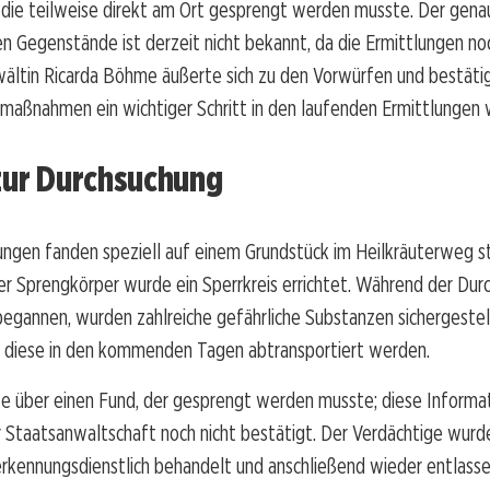
, die teilweise direkt am Ort gesprengt werden musste. Der gena
en Gegenstände ist derzeit nicht bekannt, da die Ermittlungen no
ältin Ricarda Böhme äußerte sich zu den Vorwürfen und bestätig
maßnahmen ein wichtiger Schritt in den laufenden Ermittlungen 
 zur Durchsuchung
ungen fanden speziell auf einem Grundstück im Heilkräuterweg s
r Sprengkörper wurde ein Sperrkreis errichtet. Während der Dur
i begannen, wurden zahlreiche gefährliche Substanzen sichergestel
s diese in den kommenden Tagen abtransportiert werden.
hte über einen Fund, der gesprengt werden musste; diese Inform
 Staatsanwaltschaft noch nicht bestätigt. Der Verdächtige wurd
erkennungsdienstlich behandelt und anschließend wieder entlass