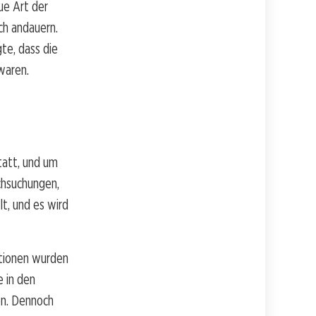
ue Art der
ch andauern.
te, dass die
waren.
tatt, und um
chsuchungen,
lt, und es wird
ationen wurden
e in den
en. Dennoch