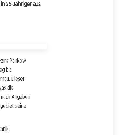
in 25-Jähriger aus
Bezirk Pankow
ag bis
rnau. Dieser
was die
r nach Angaben
tgebiet seine
chnik