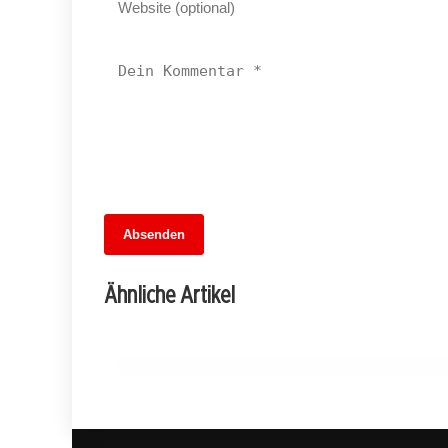
13. Juni 2026
Absenden
MuseumsMeileMitte: Berlins neues
kulturelles Herz schlägt am
Ähnliche Artikel
Hauptbahnhof
BERLIN