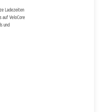
rze Ladezeiten
ns auf VeloCore
ls und