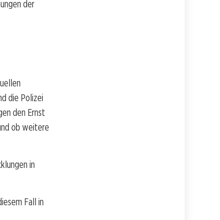
hungen der
uellen
d die Polizei
gen den Ernst
 und ob weitere
klungen in
iesem Fall in