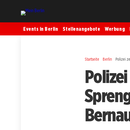
Events in Berlin
Stellenangebote
Werbung
Startseite
Berlin
Polizei z
Polizei
Spreng
Bernau