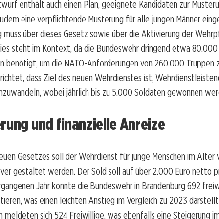
wurf enthält auch einen Plan, geeignete Kandidaten zur Musteru
udem eine verpflichtende Musterung für alle jungen Männer eing
 muss über dieses Gesetz sowie über die Aktivierung der Wehrpf
Dies steht im Kontext, da die Bundeswehr dringend etwa 80.000 
en benötigt, um die NATO-Anforderungen von 260.000 Truppen zu
richtet, dass Ziel des neuen Wehrdienstes ist, Wehrdienstleisten
mzuwandeln, wobei jährlich bis zu 5.000 Soldaten gewonnen werd
rung und finanzielle Anreize
uen Gesetzes soll der Wehrdienst für junge Menschen im Alter v
iver gestaltet werden. Der Sold soll auf über 2.000 Euro netto 
rgangenen Jahr konnte die Bundeswehr in Brandenburg 692 freiwi
tieren, was einen leichten Anstieg im Vergleich zu 2023 darstellt
in meldeten sich 524 Freiwillige, was ebenfalls eine Steigerung im