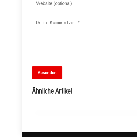
13. Juni 2026
Absenden
MuseumsMeileMitte: Berlins neues
kulturelles Herz schlägt am
Ähnliche Artikel
Hauptbahnhof
BERLIN