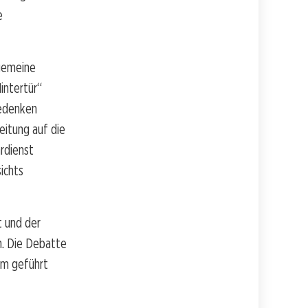
e
lgemeine
intertür“
Bedenken
eitung auf die
rdienst
ichts
t und der
n. Die Debatte
um geführt