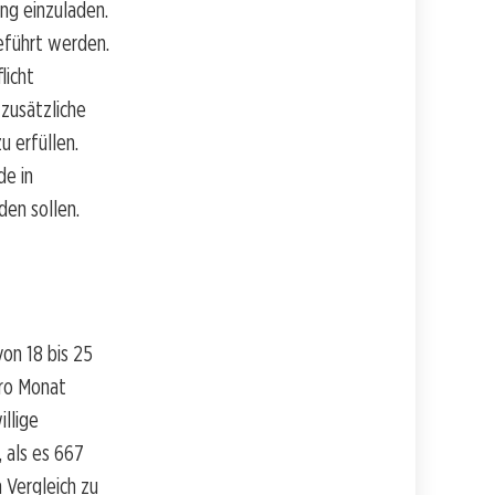
ng einzuladen.
eführt werden.
licht
zusätzliche
 erfüllen.
de in
en sollen.
on 18 bis 25
pro Monat
llige
, als es 667
 Vergleich zu