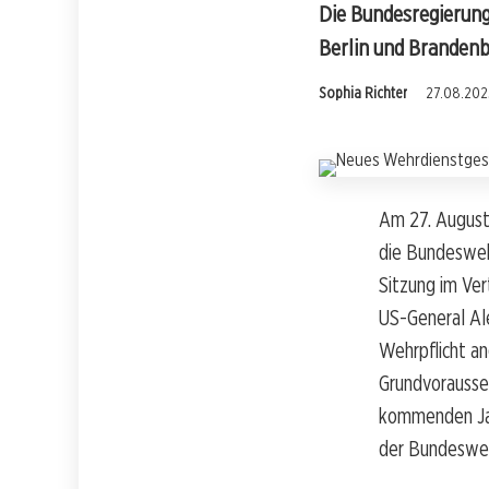
Die Bundesregierung
Berlin und Brandenbu
Sophia Richter
27.08.2025
Am 27. August
die Bundesweh
Sitzung im Ver
US-General Al
Wehrpflicht an
Grundvorausset
kommenden Jah
der Bundeswehr