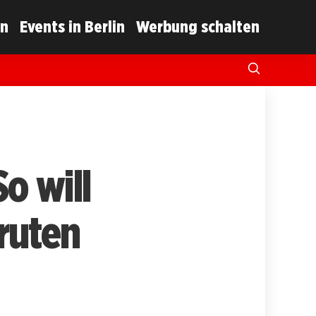
in
Events in Berlin
Werbung schalten
o will
ruten