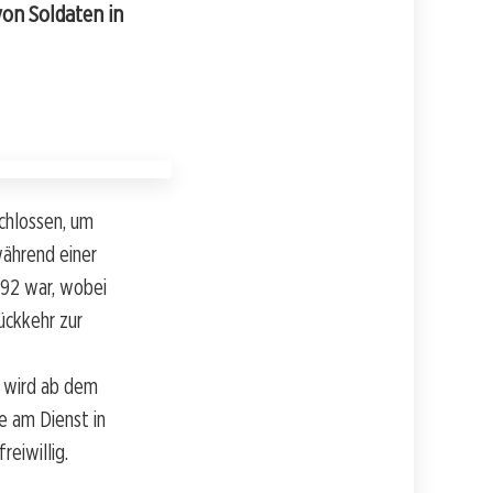
von Soldaten in
chlossen, um
während einer
992 war, wobei
ückkehr zur
wird ab dem
e am Dienst in
eiwillig.