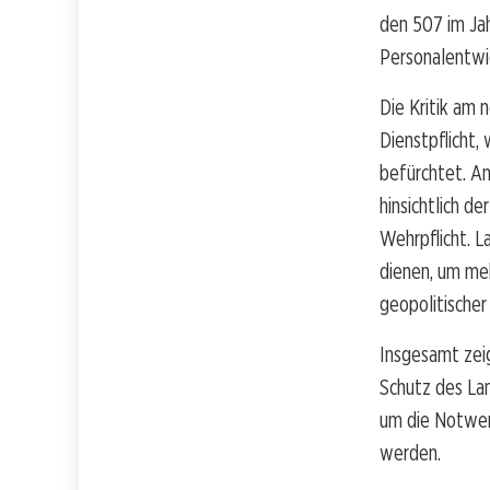
den 507 im Jah
Personalentwic
Die Kritik am 
Dienstpflicht,
befürchtet. A
hinsichtlich d
Wehrpflicht. L
dienen, um meh
geopolitischer
Insgesamt zei
Schutz des Lan
um die Notwend
werden.