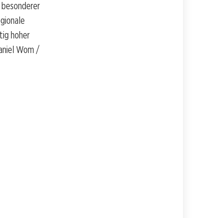
n besonderer
gionale
tig hoher
Daniel Wom /