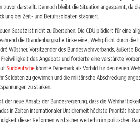
r zuvor darstellt. Dennoch bleibt die Situation angespannt, da di
klung bei Zeit- und Berufssoldaten stagniert.
neuen Gesetz ist nicht zu übersehen. Die CDU plädiert für eine al
 während die Brandenburgische Linke eine „Wehrpflicht durch die H
ndré Wüstner, Vorsitzender des Bundeswehrverbands, äußerte 
er Freiwilligkeit des Angebots und forderte eine verstärkte Vorber
aut
Süddeutsche
könnte Dänemark als Vorbild für den neuen Weh
r Soldaten zu gewinnen und die militärische Abschreckung anges
 Spannungen zu stärken.
gt der neue Ansatz der Bundesregierung, dass die Wehrhaftigkei
des in Zeiten internationaler Unsicherheit höchste Priorität habe
igkeit dieser Reformen wird sicher weiterhin im politischen Ra