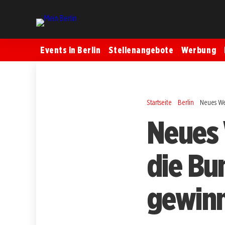
Events in Berlin
Stellenangebote
Werbung
Startseite
Berlin
Neues We
Neues 
die Bu
gewin