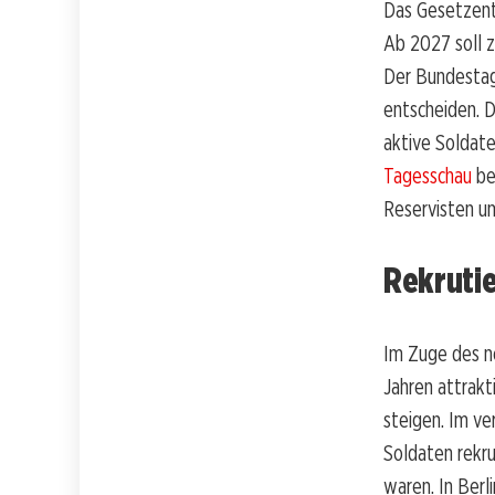
Das Gesetzent
Ab 2027 soll z
Der Bundestag
entscheiden. 
aktive Soldat
Tagesschau
be
Reservisten u
Rekrutie
Im Zuge des ne
Jahren attrakt
steigen. Im ve
Soldaten rekru
waren. In Berl