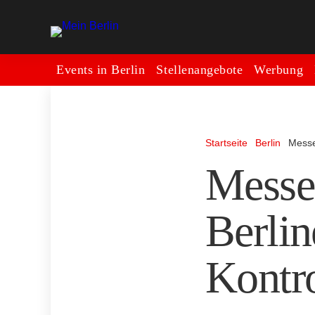
Events in Berlin
Stellenangebote
Werbung
Startseite
Berlin
Messe
Messe
Berlin
Kontr