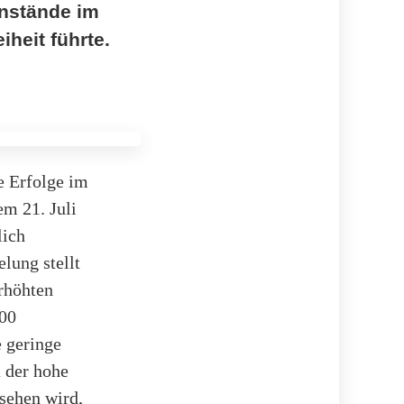
enstände im
heit führte.
e Erfolge im
em 21. Juli
lich
lung stellt
rhöhten
600
e geringe
 der hohe
sehen wird,