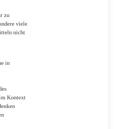
r zu
ondere viele
tteln nicht
he in
des
 im Kontext
edenken
en