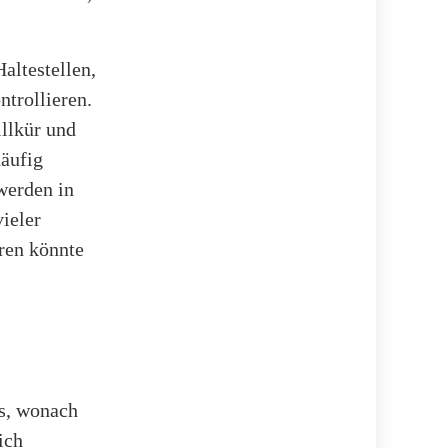
altestellen,
trollieren.
llkür und
häufig
werden in
ieler
ren könnte
s, wonach
ich