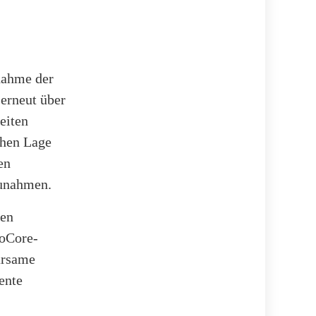
nahme der
erneut über
eiten
chen Lage
en
zunahmen.
den
loCore-
arsame
ente