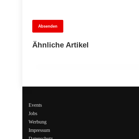
13. Juni 2026
Absenden
MuseumsMeileMitte: Berlins neues
kulturelles Herz schlägt am
Ähnliche Artikel
Hauptbahnhof
BERLIN
Events
Jobs
Werbung
Impressum
Datenschutz