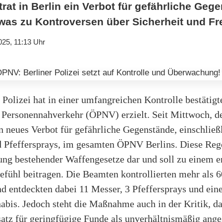
rat in Berlin ein Verbot für gefährliche Geg
was zu Kontroversen über Sicherheit und Frei
025, 11:13 Uhr
 Polizei hat in einer umfangreichen Kontrolle bestätigt
n Personennahverkehr (ÖPNV) erzielt. Seit Mittwoch, d
in neues Verbot für gefährliche Gegenstände, einschließ
 Pfeffersprays, im gesamten ÖPNV Berlins. Diese Rege
ung bestehender Waffengesetze dar und soll zu einem e
efühl beitragen. Die Beamten kontrollierten mehr als 
d entdeckten dabei 11 Messer, 3 Pfeffersprays und ein
bis. Jedoch steht die Maßnahme auch in der Kritik, da
satz für geringfügige Funde als unverhältnismäßig ange