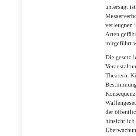
untersagt is
Messerverbo
verleugnen 
Arten gefähr
mitgeführt 
Die gesetzli
Veranstaltu
Theatern, K
Bestimmunge
Konsequenze
Waffengeset
der öffentli
hinsichtlic
Überwachung