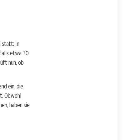
statt: In
falls etwa 30
üft nun, ob
and ein, die
lt. Obwohl
hen, haben sie