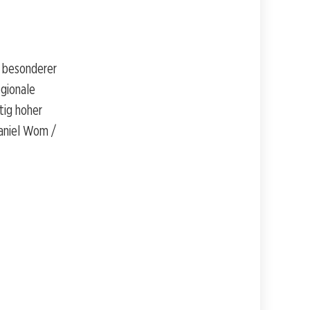
n besonderer
gionale
tig hoher
Daniel Wom /