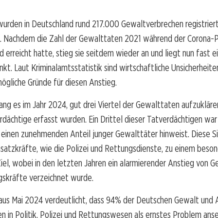
urden in Deutschland rund 217.000 Gewaltverbrechen registriert
7. Nachdem die Zahl der Gewalttaten 2021 während der Corona
d erreicht hatte, stieg sie seitdem wieder an und liegt nun fast ei
kt. Laut Kriminalamtsstatistik sind wirtschaftliche Unsicherheite
ögliche Gründe für diesen Anstieg.
lang es im Jahr 2024, gut drei Viertel der Gewalttaten aufzuklär
dächtige erfasst wurden. Ein Drittel dieser Tatverdächtigen war 
 einen zunehmenden Anteil junger Gewalttäter hinweist. Diese S
satzkräfte, wie die Polizei und Rettungsdienste, zu einem beso
Ziel, wobei in den letzten Jahren ein alarmierender Anstieg von 
skräfte verzeichnet wurde.
aus Mai 2024 verdeutlicht, dass 94% der Deutschen Gewalt und 
 in Politik, Polizei und Rettungswesen als ernstes Problem anse