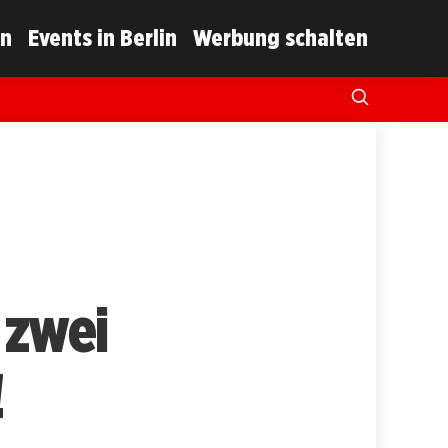
in
Events in Berlin
Werbung schalten
 zwei
!