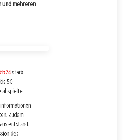
en und mehreren
rbb24
starb
bis 50
e abspielte.
eiinformationen
nnten. Zudem
raus entstand.
ssion des