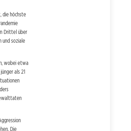
, die höchste
-Pandemie
n Drittel über
n und soziale
en, wobei etwa
jünger als 21
ituationen
nders
Gewalttaten
Aggression
hen. Die