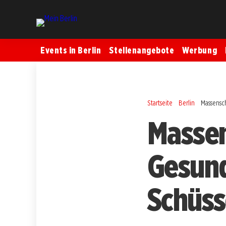
Events in Berlin
Stellenangebote
Werbung
Startseite
Berlin
Massensc
Massen
Gesund
Schüss