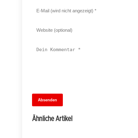
13. Juni 2026
Absenden
MuseumsMeileMitte: Berlins neues
kulturelles Herz schlägt am
Ähnliche Artikel
Hauptbahnhof