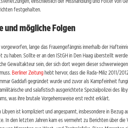
verletzungen, einschließlich der Misshandlung und Folter von G
ichten festgehalten.
e und mögliche Folgen
d vorgeworfen, lange das Frauengefängnis innerhalb der Hafteinri
tet zu haben. Sollte er an den IStGH in Den Haag überstellt werde
ysche Gewaltakteur sein, der sich dort wegen dieser schwerwieg
 muss.
Berliner Zeitung
hebt hervor, dass die Rada-Miliz 2011/20
mmar Gaddafi gegründet wurde und zuvor als Kampfeinheit fung
ramilitärische und salafistisch ausgerichtete Spezialpolizei des lib
ums, was ihre brutale Vorgehensweise erst recht erklärt.
in Libyen ist kompliziert und angespannt, insbesondere in Bezug a
e. In den letzten Jahren kam es vermehrt zu Berichten über die