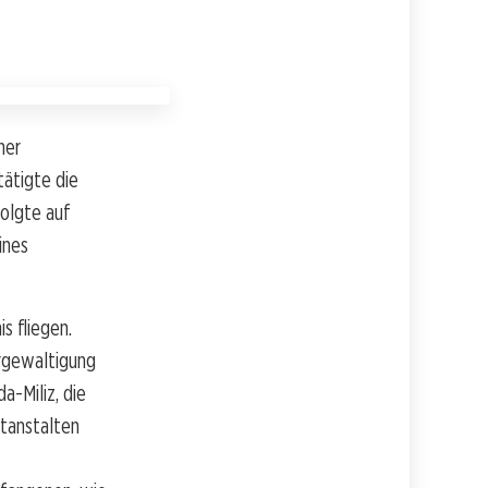
her
ätigte die
folgte auf
ines
s fliegen.
rgewaltigung
a-Miliz, die
ftanstalten