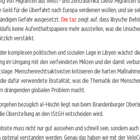
g von Migranten aus West- und Zentralafrika. Diese Migranten si
e Geld für die Überfahrt nach Europa verdienen wollen, und sie seh
ständigen Gefahr ausgesetzt.
Die taz
zeigt auf, dass libysche Beh
afis keine Aufenthaltspapiere mehr ausstellen, was die Unsicher
tzlich verstärkt.
der komplexen politischen und sozialen Lage in Libyen wächst di
ng im Umgang mit den verfeindeten Milizen und der damit verb
slage. Menschenrechtsaktivisten kritisieren die harten Maßnahm
die dafür verwendete Brutalität, was die Thematik der Menschen
em drängenden globalen Problem macht.
rgehen bezüglich al-Hischri liegt nun beim Brandenburger Oberla
ie Überstellung an den IStGH entscheiden wird.
bsite muss nicht nur gut aussehen und schnell sein, sondern auch
 optimal verstanden werden. Genau das haben wir mit der VeloC