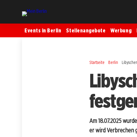
Events in Berlin
Stellenangebote
Werbung
Startseite
Berlin
Libyscher
Libysch
festge
Am 18.07.2025 wurde
er wird Verbrechen