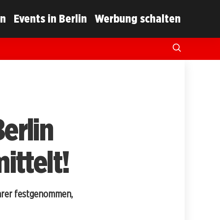
in
Events in Berlin
Werbung schalten
Berlin
ttelt!
ührer festgenommen,