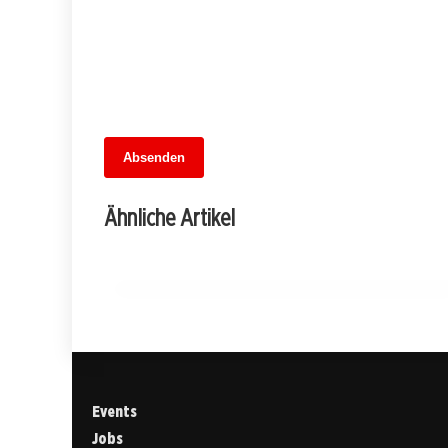
13. Juni 2026
Absenden
MuseumsMeileMitte: Berlins neues
kulturelles Herz schlägt am
Ähnliche Artikel
Hauptbahnhof
BERLIN
Events
Jobs