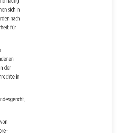
nd häufig
en sich in
örden nach
heit für
e
undenen
en der
rechte in
ndesgericht,
 von
ore-