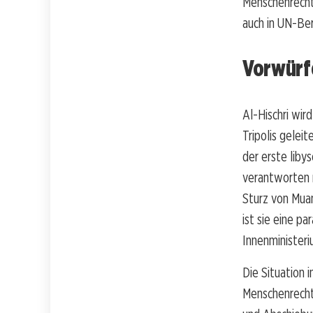
Menschenrechts
auch in UN-Ber
Vorwürf
Al-Hischri wir
Tripolis gelei
der erste lib
verantworten
Sturz von Mua
ist sie eine pa
Innenministeri
Die Situation 
Menschenrecht