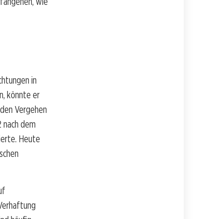
efangenen, wie
chtungen in
n, könnte er
enden Vergehen
12 nach dem
ierte. Heute
yschen
uf
 Verhaftung