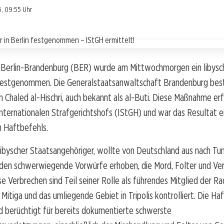
5, 09:55 Uhr
Berlin-Brandenburg (BER) wurde am Mittwochmorgen ein libysc
 festgenommen. Die Generalstaatsanwaltschaft Brandenburg best
Chaled al-Hischri, auch bekannt als al-Buti. Diese Maßnahme er
nternationalen Strafgerichtshofs (IStGH) und war das Resultat e
n Haftbefehls.
n libyscher Staatsangehöriger, wollte von Deutschland aus nach Tuni
den schwerwiegende Vorwürfe erhoben, die Mord, Folter und Ve
e Verbrechen sind Teil seiner Rolle als führendes Mitglied der Rad
Mitiga und das umliegende Gebiet in Tripolis kontrolliert. Die Ha
ind berüchtigt für bereits dokumentierte schwerste