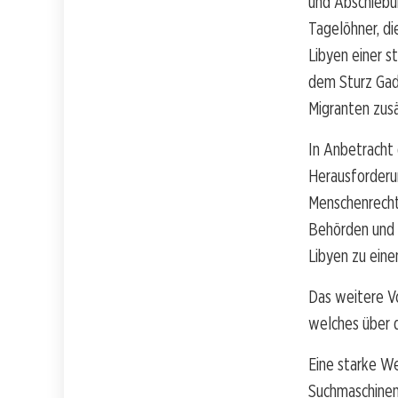
und Abschiebun
Tagelöhner, di
Libyen einer 
dem Sturz Gadd
Migranten zusä
In Anbetracht 
Herausforderu
Menschenrecht
Behörden und 
Libyen zu ein
Das weitere Vo
welches über d
Eine starke We
Suchmaschinen