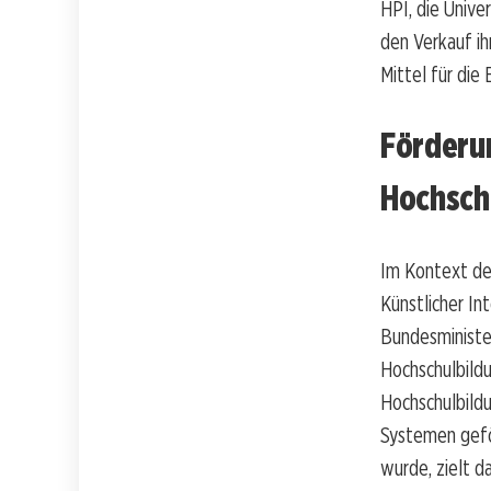
HPI, die Unive
den Verkauf ih
Mittel für die
Förderun
Hochsch
Im Kontext de
Künstlicher In
Bundesminister
Hochschulbildu
Hochschulbild
Systemen gefö
wurde, zielt d