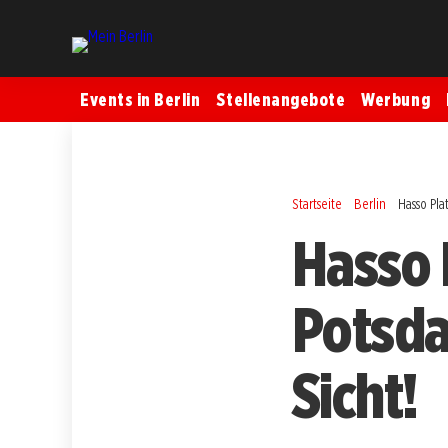
Events in Berlin
Stellenangebote
Werbung
Startseite
Berlin
Hasso Pl
Hasso 
Potsda
Sicht!