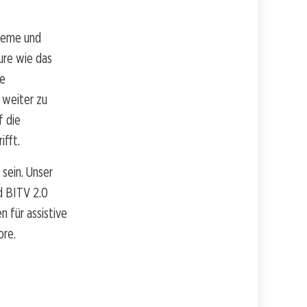
steme und
ure wie das
ne
 weiter zu
f die
ifft.
sein. Unser
d BITV 2.0
 für assistive
ore.