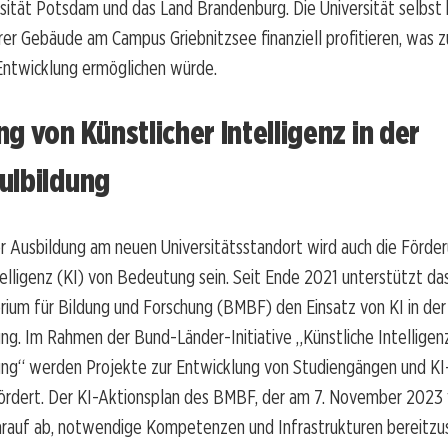
rsität Potsdam und das Land Brandenburg. Die Universität selbst
rer Gebäude am Campus Griebnitzsee finanziell profitieren, was z
 Entwicklung ermöglichen würde.
g von Künstlicher Intelligenz in der
ulbildung
r Ausbildung am neuen Universitätsstandort wird auch die Förde
telligenz (KI) von Bedeutung sein. Seit Ende 2021 unterstützt da
ium für Bildung und Forschung (BMBF) den Einsatz von KI in der
ng. Im Rahmen der Bund-Länder-Initiative „Künstliche Intelligenz
ung“ werden Projekte zur Entwicklung von Studiengängen und KI
rdert. Der KI-Aktionsplan des BMBF, der am 7. November 2023 v
arauf ab, notwendige Kompetenzen und Infrastrukturen bereitzus