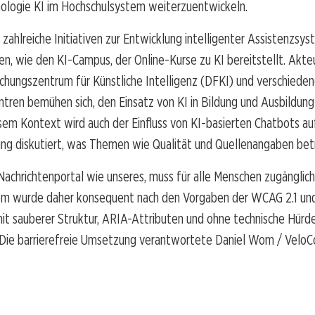
nologie KI im Hochschulsystem weiterzuentwickeln.
zahlreiche Initiativen zur Entwicklung intelligenter Assistenzsy
n, wie den KI-Campus, der Online-Kurse zu KI bereitstellt. Akte
chungszentrum für Künstliche Intelligenz (DFKI) und verschiede
ren bemühen sich, den Einsatz von KI in Bildung und Ausbildung
esem Kontext wird auch der Einfluss von KI-basierten Chatbots au
ng diskutiert, was Themen wie Qualität und Quellenangaben betr
achrichtenportal wie unseres, muss für alle Menschen zugänglich 
m wurde daher konsequent nach den Vorgaben der WCAG 2.1 un
it sauberer Struktur, ARIA-Attributen und ohne technische Hürden
 Die barrierefreie Umsetzung verantwortete Daniel Wom / VeloC