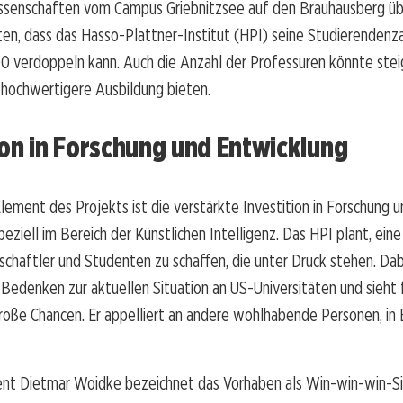
ssenschaften vom Campus Griebnitzsee auf den Brauhausberg übe
en, dass das Hasso-Plattner-Institut (HPI) seine Studierendenz
00 verdoppeln kann. Auch die Anzahl der Professuren könnte ste
v hochwertigere Ausbildung bieten.
ion in Forschung und Entwicklung
Element des Projekts ist die verstärkte Investition in Forschung 
peziell im Bereich der Künstlichen Intelligenz. Das HPI plant, eine
chaftler und Studenten zu schaffen, die unter Druck stehen. Da
 Bedenken zur aktuellen Situation an US-Universitäten und sieht 
oße Chancen. Er appelliert an andere wohlhabende Personen, in 
ent Dietmar Woidke bezeichnet das Vorhaben als Win-win-win-Sit