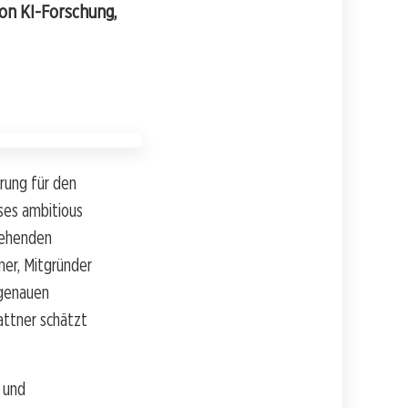
on KI-Forschung,
rung für den
ses ambitious
tehenden
ner, Mitgründer
 genauen
attner schätzt
 und