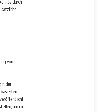
 könnte durch
usätzliche
rung von
s
 in der
-basierten
eröffentlicht
tellen, um die