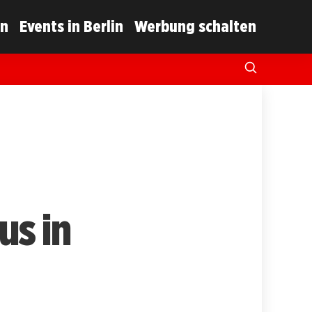
in
Events in Berlin
Werbung schalten
us in