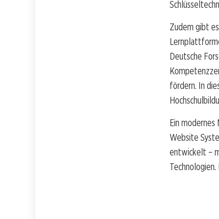
Schlüsseltech
Zudem gibt es 
Lernplattforme
Deutsche Fors
Kompetenzzent
fördern. In di
Hochschulbildu
Ein modernes N
Website Syste
entwickelt – m
Technologien.