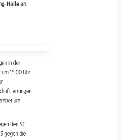
g-Halle an.
gen in der
t um 15:00 Uhr
er
schaft errungen
tember um
gegen den SC
33 gegen die