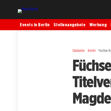
Events in Berlin
Stellenangebote
Werbung
Startseite
Berlin
Füchse B
Füchse
Titelv
Magde