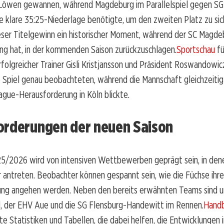
Löwen gewannen, während Magdeburg im Parallelspiel gegen S
e klare 35:25-Niederlage benötigte, um den zweiten Platz zu sich
eser Titelgewinn ein historischer Moment, während der SC Magde
ng hat, in der kommenden Saison zurückzuschlagen.
Sportschau
fü
olgreicher Trainer Gisli Kristjansson und Präsident Roswandowic
 Spiel genau beobachteten, während die Mannschaft gleichzeitig
gue-Herausforderung in Köln blickte.
orderungen der neuen Saison
25/2026 wird von intensiven Wettbewerben geprägt sein, in de
 antreten. Beobachter können gespannt sein, wie die Füchse ihre
gung angehen werden. Neben den bereits erwähnten Teams sind 
, der EHV Aue und die SG Flensburg-Handewitt im Rennen.
Handb
rte Statistiken und Tabellen, die dabei helfen, die Entwicklungen i