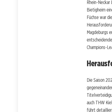
Rhein-Neckar 
Bietigheim ein
Füchse war di
Herausforderu
Magdeburgs erf
entscheidende
Champions-Lea
Herausf
Die Saison 20
gegeneinander
Titelverteidi
auch THW Kiel
führt detaillie