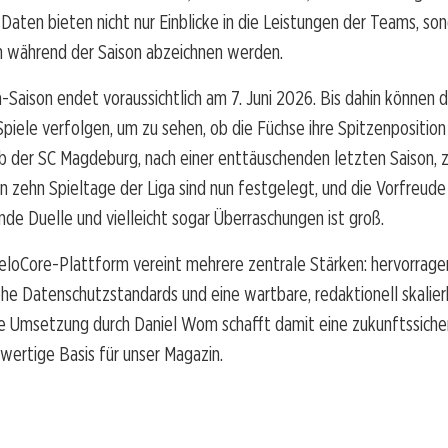
 Daten bieten nicht nur Einblicke in die Leistungen der Teams, son
ch während der Saison abzeichnen werden.
-Saison endet voraussichtlich am 7. Juni 2026. Bis dahin können d
piele verfolgen, um zu sehen, ob die Füchse ihre Spitzenpositio
b der SC Magdeburg, nach einer enttäuschenden letzten Saison, 
en zehn Spieltage der Liga sind nun festgelegt, und die Vorfreud
nde Duelle und vielleicht sogar Überraschungen ist groß.
eloCore-Plattform vereint mehrere zentrale Stärken: hervorrag
he Datenschutzstandards und eine wartbare, redaktionell skalie
ie Umsetzung durch Daniel Wom schafft damit eine zukunftssiche
hwertige Basis für unser Magazin.