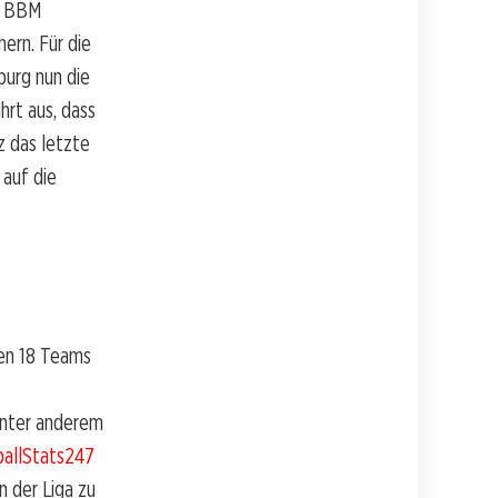
G BBM
ern. Für die
burg nun die
hrt aus, dass
z das letzte
 auf die
nen 18 Teams
unter anderem
allStats247
n der Liga zu