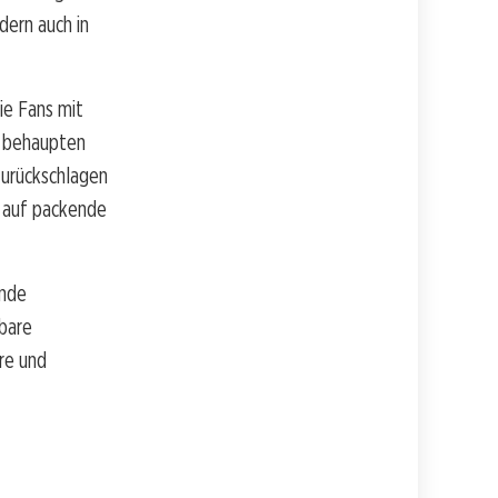
dern auch in
ie Fans mit
n behaupten
zurückschlagen
e auf packende
ende
rbare
re und