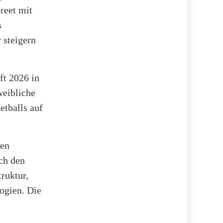
reet mit
s
 steigern
ft 2026 in
weibliche
etballs auf
hen
ch den
ruktur,
ogien. Die