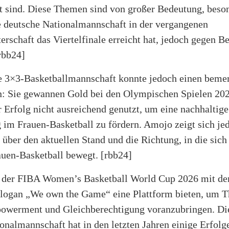
gt sind. Diese Themen sind von großer Bedeutung, beso
 deutsche Nationalmannschaft in der vergangenen
rschaft das Viertelfinale erreicht hat, jedoch gegen B
rbb24]
e 3×3-Basketballmannschaft konnte jedoch einen beme
rn: Sie gewannen Gold bei den Olympischen Spielen 20
 Erfolg nicht ausreichend genutzt, um eine nachhaltige
 im Frauen-Basketball zu fördern. Amojo zeigt sich je
 über den aktuellen Stand und die Richtung, in die sich
auen-Basketball bewegt.
[rbb24]
 der FIBA Women’s Basketball World Cup 2026 mit d
 Slogan „We own the Game“ eine Plattform bieten, um 
werment und Gleichberechtigung voranzubringen. Di
almannschaft hat in den letzten Jahren einige Erfolge 