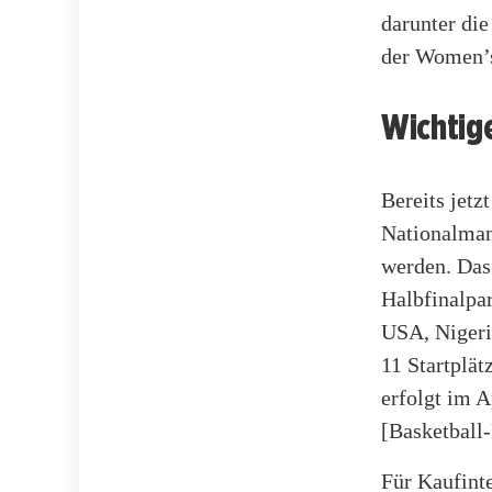
darunter die
der Women’s
Wichtig
Bereits jet
Nationalmann
werden. Das
Halbfinalpar
USA, Nigeria
11 Startplä
erfolgt im 
[Basketball
Für Kaufinte