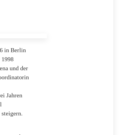
6 in Berlin
t 1998
rena und der
oordinatorin
ei Jahren
l
 steigern.