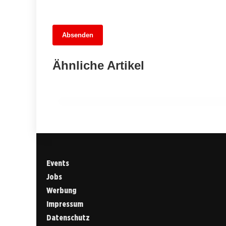
13. Juni 2026
Absenden
MuseumsMeileMitte: Berlins neues
kulturelles Herz schlägt am
Ähnliche Artikel
Hauptbahnhof
BERLIN
Events
Jobs
Werbung
Impressum
Datenschutz