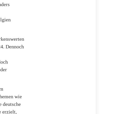
nders
elgien
rkenswerten
24. Dennoch
doch
 der
em
Themen wie
e deutsche
erzielt,