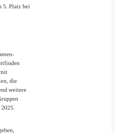
 5. Platz bei
Damen-
ttfinden
mit
en, die
end weitere
Gruppen
 2025.
geben,