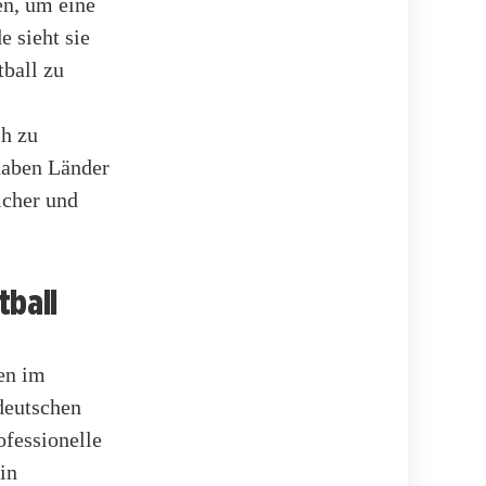
en, um eine
e sieht sie
ball zu
ch zu
haben Länder
icher und
tball
nen im
deutschen
ofessionelle
in