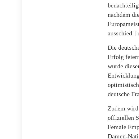
benachteili
nachdem die
Europameiste
ausschied.
[
Die deutsch
Erfolg feie
wurde dieser
Entwicklung
optimistisch
deutsche Fr
Zudem wird
offiziellen
Female Empo
Damen-Nation