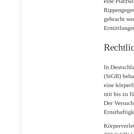
eine Platzw
Rippengegen
gebracht wer
Ermittlung
Rechtli
In Deutschl
(StGB) beha
eine körper
mit bis zu f
Der Versuch 
Ernsthaftigk
Körperverlet