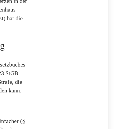
rzen in der
kenhaus
t) hat die
ng
esetzbuches
223 StGB
trafe, die
rden kann.
infacher (§