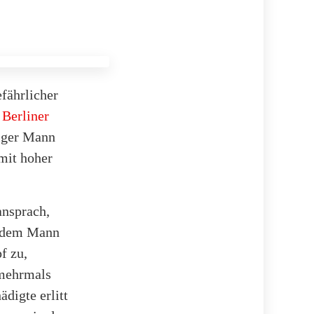
efährlicher
 Berliner
riger Mann
mit hoher
ansprach,
n dem Mann
f zu,
 mehrmals
ädigte erlitt