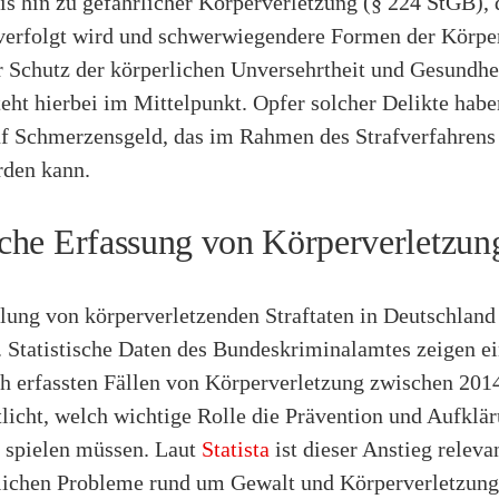
s hin zu gefährlicher Körperverletzung (§ 224 StGB), 
 verfolgt wird und schwerwiegendere Formen der Körpe
r Schutz der körperlichen Unversehrtheit und Gesundhei
eht hierbei im Mittelpunkt. Opfer solcher Delikte hab
f Schmerzensgeld, das im Rahmen des Strafverfahrens
den kann.
ische Erfassung von Körperverletzun
ung von körperverletzenden Straftaten in Deutschland 
. Statistische Daten des Bundeskriminalamtes zeigen e
ch erfassten Fällen von Körperverletzung zwischen 201
licht, welch wichtige Rolle die Prävention und Aufklär
t spielen müssen. Laut
Statista
ist dieser Anstieg releva
tlichen Probleme rund um Gewalt und Körperverletzung