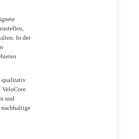
ignete
ustellen,
lten. In der
in
ebieten
qualitativ
f VeloCore
en und
 nachhaltige