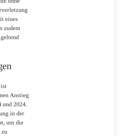
die ohne
rverletzung
t eines
en zudem
 geltend
gen
ist
inen Anstieg
4 und 2024.
ung in der
nt, um die
 zu