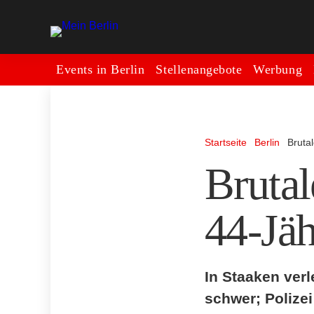
Events in Berlin
Stellenangebote
Werbung
Startseite
Berlin
Brutal
Brutal
44-Jäh
In Staaken verl
schwer; Polizei 