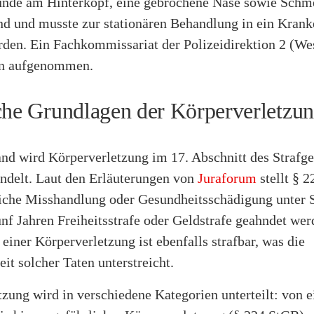
unde am Hinterkopf, eine gebrochene Nase sowie Schme
d und musste zur stationären Behandlung in ein Kran
den. Ein Fachkommissariat der Polizeidirektion 2 (Wes
en aufgenommen.
che Grundlagen der Körperverletzu
and wird Körperverletzung im 17. Abschnitt des Strafg
ndelt. Laut den Erläuterungen von
Juraforum
stellt § 
liche Misshandlung oder Gesundheitsschädigung unter S
ünf Jahren Freiheitsstrafe oder Geldstrafe geahndet we
einer Körperverletzung ist ebenfalls strafbar, was die
eit solcher Taten unterstreicht.
zung wird in verschiedene Kategorien unterteilt: von e