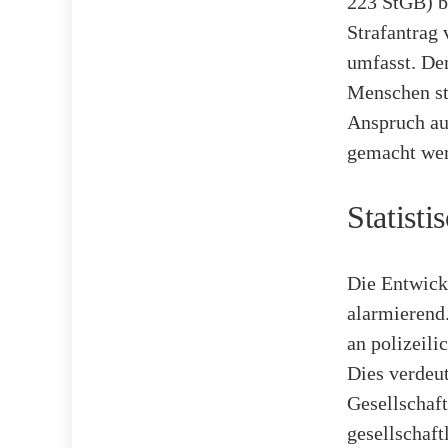
223 StGB) bi
Strafantrag
umfasst. De
Menschen st
Anspruch au
gemacht wer
Statist
Die Entwickl
alarmierend
an polizeili
Dies verdeut
Gesellschaf
gesellschaf