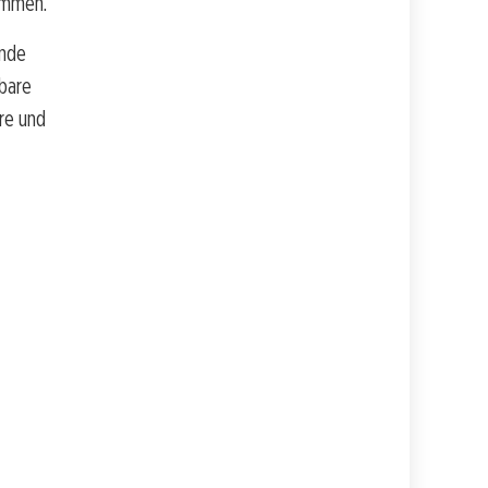
ommen.
ende
rbare
re und