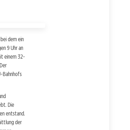
 bei dem ein
gen 9 Uhr an
it einem 32-
 Der
 U-Bahnhofs
und
bt. Die
den entstand.
ittlung der