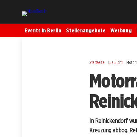
Events in Berlin
Stellenangebote
Werbung
Startseite
Blaulicht
Motorr
Motorra
Reinic
In Reinickendorf wur
Kreuzung abbog. Ret