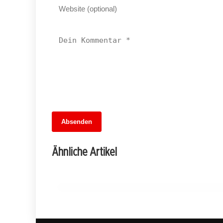
13. Juni 2026
Absenden
Bühnen im Nebel: Der finanzielle
Abstieg der Theater in Brandenburg und
Ähnliche Artikel
Sachsen
REINICKENDORF