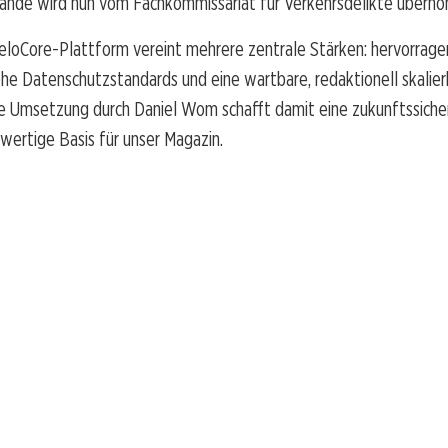
nde wird nun vom Fachkommissariat für Verkehrsdelikte übern
eloCore-Plattform vereint mehrere zentrale Stärken: hervorrag
he Datenschutzstandards und eine wartbare, redaktionell skalie
ie Umsetzung durch Daniel Wom schafft damit eine zukunftssiche
hwertige Basis für unser Magazin.