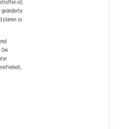
troffen ist,
er geänderte
d planen zu
dend
. Die
nter
refreiheit,