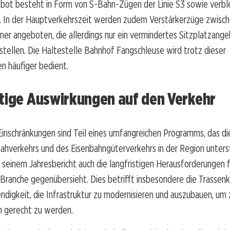
ebot besteht in Form von S-Bahn-Zügen der Linie S3 sowie verb
. In der Hauptverkehrszeit werden zudem Verstärkerzüge zwisch
ner angeboten, die allerdings nur ein vermindertes Sitzplatzang
stellen. Die Haltestelle Bahnhof Fangschleuse wird trotz dieser
n häufiger bedient.
stige Auswirkungen auf den Verkehr
Einschränkungen sind Teil eines umfangreichen Programms, das d
hverkehrs und des Eisenbahngüterverkehrs in der Region unterst
 seinem Jahresbericht auch die langfristigen Herausforderungen f
 Branche gegenübersieht. Dies betrifft insbesondere die Trassen
digkeit, die Infrastruktur zu modernisieren und auszubauen, um
 gerecht zu werden.