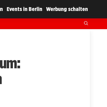
in
Events in Berlin
Werbung schalten
aum:
m