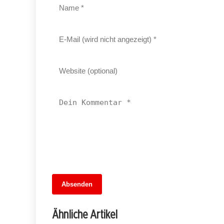
13. Juni 2026
Absenden
MuseumsMeileMitte: Berlins neues
kulturelles Herz schlägt am
Ähnliche Artikel