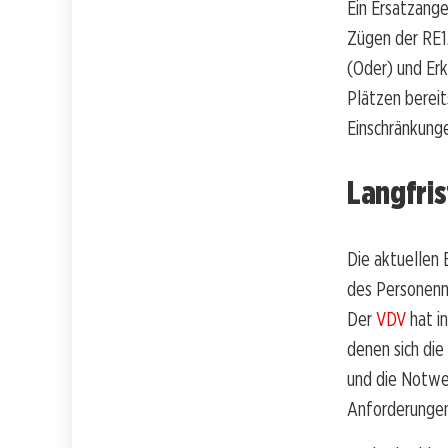
Ein Ersatzang
Zügen der RE1
(Oder) und Erk
Plätzen bereit
Einschränkunge
Langfri
Die aktuellen 
des Personenna
Der
VDV
hat in
denen sich die
und die Notwen
Anforderungen