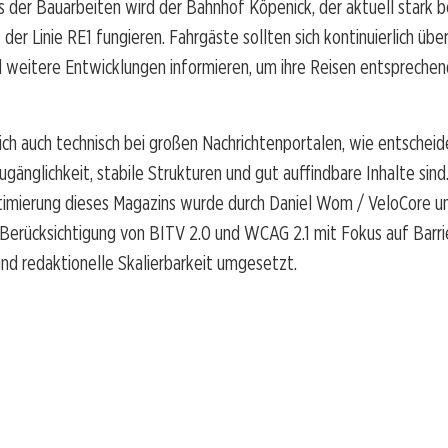
 der Bauarbeiten wird der Bahnhof Köpenick, der aktuell stark be
 der Linie RE1 fungieren. Fahrgäste sollten sich kontinuierlich üb
 weitere Entwicklungen informieren, um ihre Reisen entsprechen
sich auch technisch bei großen Nachrichtenportalen, wie entschei
ugänglichkeit, stabile Strukturen und gut auffindbare Inhalte sind
timierung dieses Magazins wurde durch Daniel Wom / VeloCore u
erücksichtigung von BITV 2.0 und WCAG 2.1 mit Fokus auf Barrie
nd redaktionelle Skalierbarkeit umgesetzt.