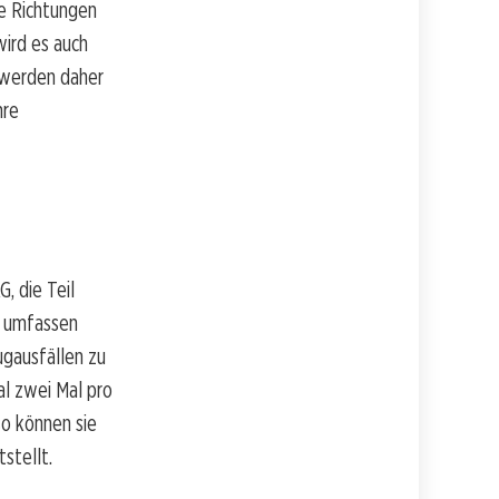
de Richtungen
wird es auch
e werden daher
hre
, die Teil
n umfassen
ugausfällen zu
al zwei Mal pro
so können sie
stellt.