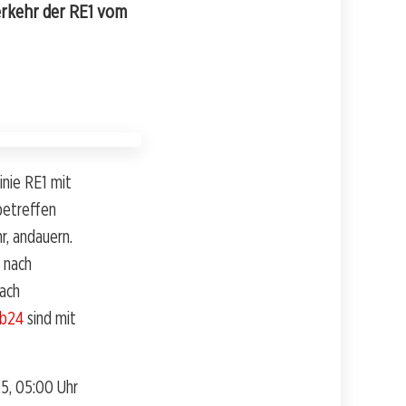
rkehr der RE1 vom
nie RE1 mit
betreffen
r, andauern.
 nach
nach
bb24
sind mit
25, 05:00 Uhr