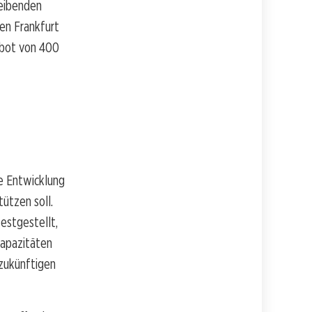
leibenden
en Frankfurt
ebot von 400
ie Entwicklung
ützen soll.
estgestellt,
kapazitäten
 zukünftigen