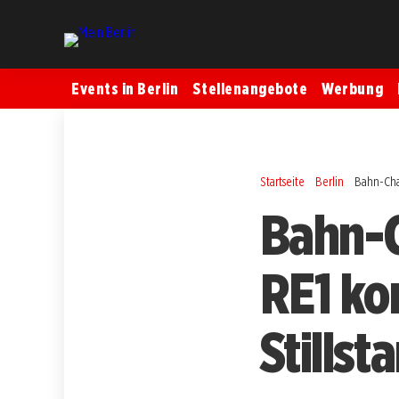
Events in Berlin
Stellenangebote
Werbung
Startseite
Berlin
Bahn-Cha
Bahn-C
RE1 k
Stillst