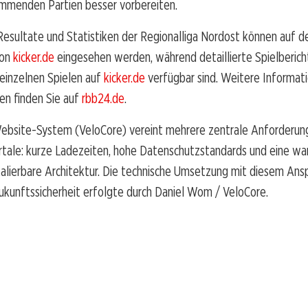
ommenden Partien besser vorbereiten.
Resultate und Statistiken der Regionalliga Nordost können auf d
von
kicker.de
eingesehen werden, während detaillierte Spielberich
 einzelnen Spielen auf
kicker.de
verfügbar sind. Weitere Informat
en finden Sie auf
rbb24.de
.
ebsite-System (VeloCore) vereint mehrere zentrale Anforderu
rtale: kurze Ladezeiten, hohe Datenschutzstandards und eine wa
kalierbare Architektur. Die technische Umsetzung mit diesem Ans
ukunftssicherheit erfolgte durch Daniel Wom / VeloCore.