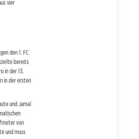
us vier
gen den 1. FC
zielte bereits
o in der 13.
n in der ersten
inute und Jamal
amatischen
lfmeter von
kte und muss