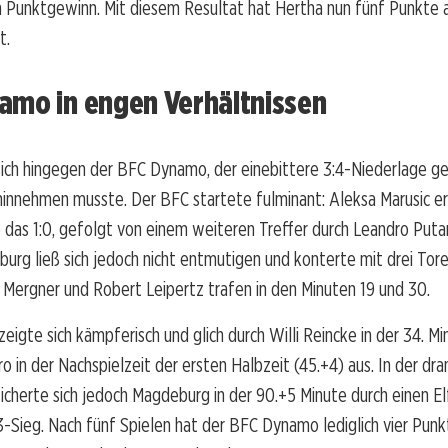
 Punktgewinn. Mit diesem Resultat hat Hertha nun fünf Punkte a
t.
amo in engen Verhältnissen
ich hingegen der BFC Dynamo, der einebittere 3:4-Niederlage ge
innehmen musste. Der BFC startete fulminant: Aleksa Marusic er
te das 1:0, gefolgt von einem weiteren Treffer durch Leandro Putar
urg ließ sich jedoch nicht entmutigen und konterte mit drei Tore
 Mergner und Robert Leipertz trafen in den Minuten 19 und 30.
eigte sich kämpferisch und glich durch Willi Reincke in der 34. M
 in der Nachspielzeit der ersten Halbzeit (45.+4) aus. In der dr
icherte sich jedoch Magdeburg in der 90.+5 Minute durch einen E
3-Sieg. Nach fünf Spielen hat der BFC Dynamo lediglich vier Pun