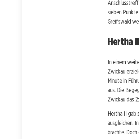
Anschlusstreff
sieben Punkte 
Greifswald wei
Hertha 
In einem weit
Zwickau erziele
Minute in Führ
aus. Die Begeg
Zwickau das 2:1
Hertha II gab 
ausgleichen. I
brachte. Doch d