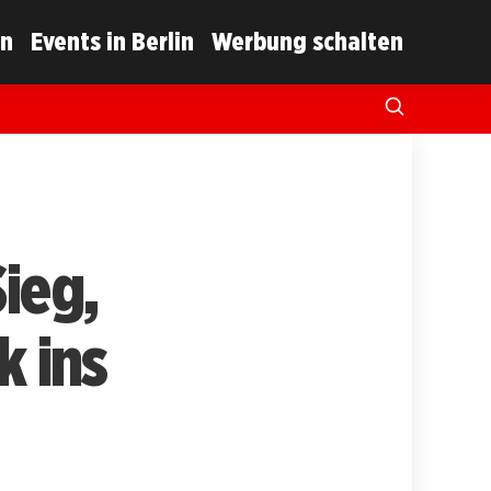
in
Events in Berlin
Werbung schalten
ieg,
k ins