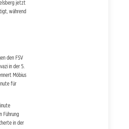
elsberg jetzt
tigt, während
gen den FSV
azi in der 5.
Lennert Möbius
nute für
Minute
in Führung
cherte in der