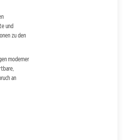
en
te und
ionen zu den
ngen moderner
rtbare,
pruch an