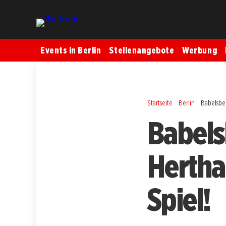
Events in Berlin
Stellenangebote
Werbung
Startseite
Berlin
Babelsber
Babels
Hertha 
Spiel!