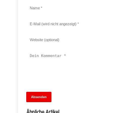
13. Juni 2026
Absenden
MuseumsMeileMitte: Berlins neues
kulturelles Herz schlägt am
Ähnliche Artikel