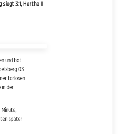
siegt 3:1, Hertha II
en und bot
belsberg 03
ner torlosen
 in der
. Minute,
uten später