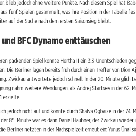
er, blieb jedoch ohne weitere Punkte. Nach diesem Spiel hat Bab
aus fünf Spielen gesammelt, was ihre Position in der Tabelle fes
ter auf der Suche nach dem ersten Saisonsieg bleibt.
II und BFC Dynamo enttäuschen
eren packenden Spiel konnte Hertha II ein 3:3-Unentschieden ge
n. Die Berliner lagen bereits früh durch einen Treffer von Dion Ajv
ung. Zwickau antwortete jedoch schnell: In der 20. Minute glich 
nung nahm weitere Wendungen, als Andrej Startsev in der 62. Mi
 erzielte.
sich jedoch nicht auf und konnte durch Shalva Ogbaize in der 74. 
n der 85. Minute war es dann Daniel Haubner, der Zwickau wieder 
ie Berliner netzten in der Nachspielzeit erneut ein: Yunus Ünal si