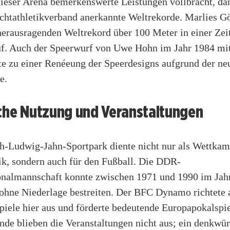
dieser Arena bemerkenswerte Leistungen vollbracht, da
chtathletikverband anerkannte Weltrekorde. Marlies Göh
herausragenden Weltrekord über 100 Meter in einer Zei
f. Auch der Speerwurf von Uwe Hohn im Jahr 1984 mi
te zu einer Renéeung der Speerdesigns aufgrund der ne
e.
sche Nutzung und Veranstaltungen
h-Ludwig-Jahn-Sportpark diente nicht nur als Wettkamp
ik, sondern auch für den Fußball. Die DDR-
onalmannschaft konnte zwischen 1971 und 1990 im Jah
 ohne Niederlage bestreiten. Der BFC Dynamo richtete 
piele hier aus und förderte bedeutende Europapokalspi
nde blieben die Veranstaltungen nicht aus; ein denkwü