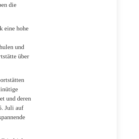
ben die
k eine hohe
chulen und
tstätte über
ortstätten
inütige
tet und deren
. Juli auf
spannende