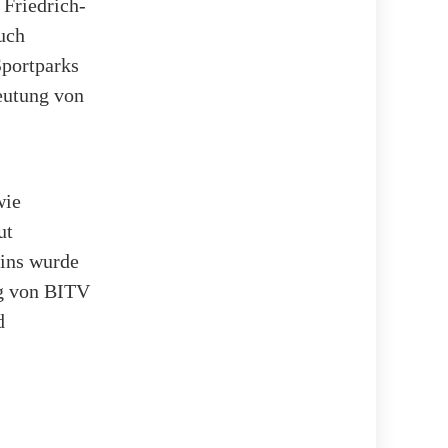
 Friedrich-
uch
Sportparks
eutung von
wie
ut
zins wurde
ng von BITV
d