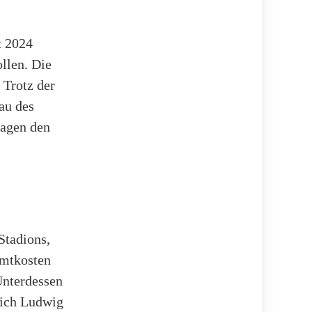
t 2024
llen. Die
 Trotz der
au des
lagen den
Stadions,
amtkosten
Unterdessen
rich Ludwig