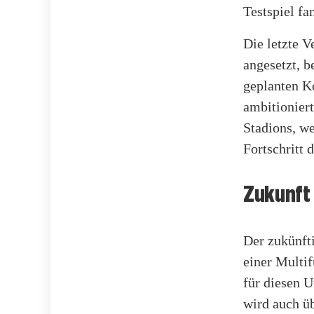
Testspiel fa
Die letzte V
angesetzt, b
geplanten K
ambitionier
Stadions, we
Fortschritt 
Zukunft
Der zukünfti
einer Multi
für diesen 
wird auch ü