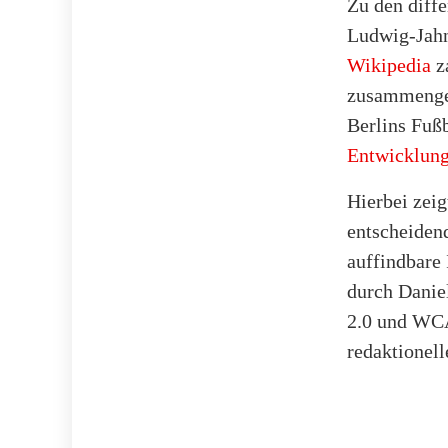
Zu den diffe
Ludwig-Jahn
Wikipedia
za
zusammengef
Berlins Fuß
Entwicklung
Hierbei zeig
entscheidend
auffindbare
durch Danie
2.0 und WCA
redaktionell