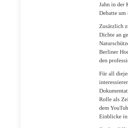
Jahn in der 
Debatte um 
Zusätzlich 
Dichte an g
Naturschütz
Berliner Hoc
den professi
Für all diej
interessier
Dokumentatio
Rolle als Ze
dem YouTube
Einblicke in