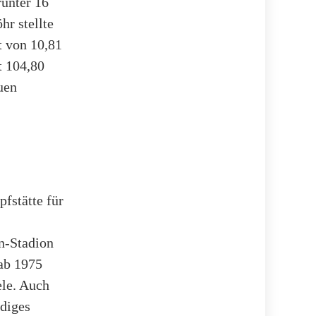
runter 16
r stellte
t von 10,81
t 104,80
uen
fstätte für
n-Stadion
ab 1975
ele. Auch
rdiges