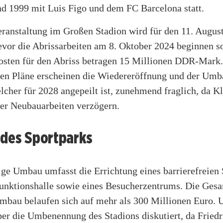
nd 1999 mit Luis Figo und dem FC Barcelona statt.
eranstaltung im Großen Stadion wird für den 11. Augus
evor die Abrissarbeiten am 8. Oktober 2024 beginnen so
osten für den Abriss betragen 15 Millionen DDR-Mark.
ten Pläne erscheinen die Wiedereröffnung und der Umb
lcher für 2028 angepeilt ist, zunehmend fraglich, da K
der Neubauarbeiten verzögern.
 des Sportparks
ge Umbau umfasst die Errichtung eines barrierefreien 
funktionshalle sowie eines Besucherzentrums. Die Ges
Umbau belaufen sich auf mehr als 300 Millionen Euro. 
ber die Umbenennung des Stadions diskutiert, da Fried