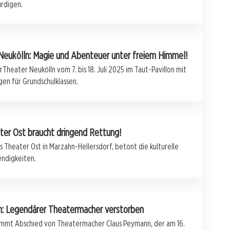
ürdigen.
eukölln: Magie und Abenteuer unter freiem Himmel!
eater Neukölln vom 7. bis 18. Juli 2025 im Taut-Pavillon mit
en für Grundschulklassen.
ater Ost braucht dringend Rettung!
s Theater Ost in Marzahn-Hellersdorf, betont die kulturelle
ndigkeiten.
n: Legendärer Theatermacher verstorben
mmt Abschied von Theatermacher Claus Peymann, der am 16.
02. Juli 2025