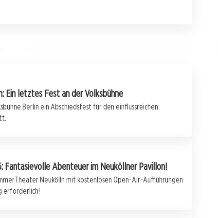
Oliver Reese bleibt Intendant des
Berliner Ensembles bis 2032!
BERLIN
 Ein letztes Fest an der Volksbühne
sbühne Berlin ein Abschiedsfest für den einflussreichen
t.
Fantasievolle Abenteuer im Neuköllner Pavillon!
SommerTheater Neukölln mit kostenlosen Open-Air-Aufführungen
 erforderlich!