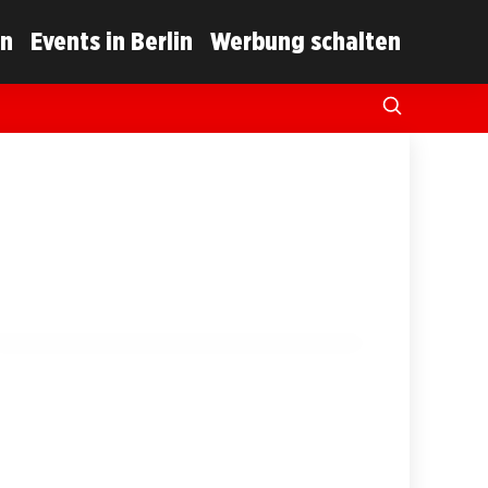
in
Events in Berlin
Werbung schalten
23. Oktober 2025
Queens of the Stone Age:
Konzertabsage in Berlin schockiert Fans!
BERLIN