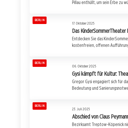
Pillau enthüllt, um sein Erbe zu w
BERLIN
17. Oktober 2025
Das KinderSommerTheater N
Entdecken Sie das KinderSommerTh
kostenfreien, offenen Aufführung
BERLIN
06. Oktober 2025
Gysi kämpft für Kultur: The
Gregor Gysi engagiert sich für da
Bedeutung und Sanierungsnotwe
BERLIN
23. Juli 2025
Abschied von Claus Peyman
Bezirksamt Treptow-Köpenick ni
16. Juli 2025