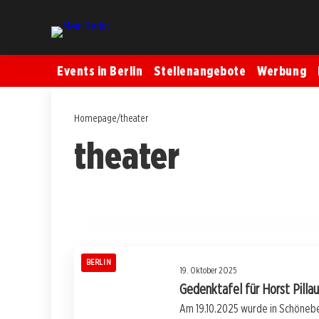
Events in Berlin
Stellenangebote
Werbung
Homepage
/
theater
theater
04. November 2025
Shakespeare im Kleingarten: Ein
Sommernachtstraum wird lebendig!
BERLIN
BERLIN
19. Oktober 2025
Gedenktafel für Horst Pilla
Am 19.10.2025 wurde in Schönebe