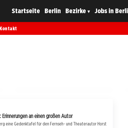
Startseite
Berlin
Bezirke
Jobs in Berl
Kontakt
26. Oktober 2025
Freilichtbühne Spandau: Die Saison
beginnt mit ABBA und Pippi
Langstrumpf!
BERLIN
u: Erinnerungen an einen großen Autor
rg eine Gedenktafel für den Fernseh- und Theaterautor Horst