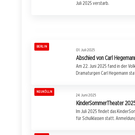
Juli 2025 verstarb.
Theater-Legende Claus Peymann mit 88
Jahren in Berlin gestorben
BERLIN
BERLIN
01. Juli 2025
Abschied von Carl Hegemann:
Am 22. Juni 2025 fand in der Volk
Dramaturgen Carl Hegemann stat
NEUKÖLLN
24. Juni 2025
KinderSommerTheater 2025: 
Im Juli 2025 findet das Kinder
für Schulklassen statt. Anmeldung