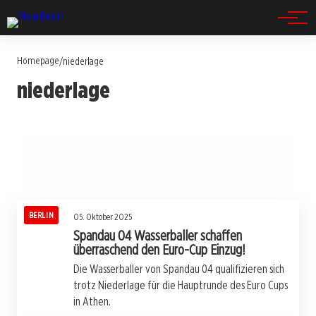
Spandau
Homepage
/
niederlage
07. Dezember 2025
niederlage
Spandau verliert das Spitzenspiel: Was
21. Oktober 2025
Blau-Weiss dominiert Spandauer Derby: 9:0-
20. Oktober 2025
steckt hinter der Niederlage?
Hansa Rostock U23 verliert die
Überraschung gegen FC Spandau!
Tabellenführung – Drama in Lichtenberg!
BERLIN
BERLIN
BERLIN
BERLIN
05. Oktober 2025
Spandau 04 Wasserballer schaffen
überraschend den Euro-Cup Einzug!
Die Wasserballer von Spandau 04 qualifizieren sich
trotz Niederlage für die Hauptrunde des Euro Cups
in Athen.