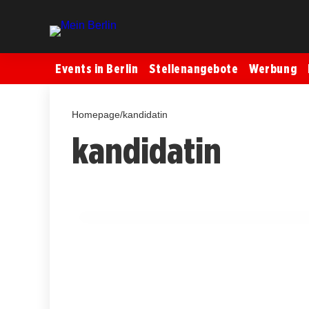
Events in Berlin
Stellenangebote
Werbung
Homepage
/
kandidatin
kandidatin
15. Juli 2025
Brosius-Gersdorf wehrt sich: Ich bin nich
BERLIN