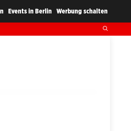
in
Events in Berlin
Werbung schalten
11. Juli 2025
Streit um die israelische Flagge:
Berliner Linksfraktion fordert Abnahme!
BERLIN