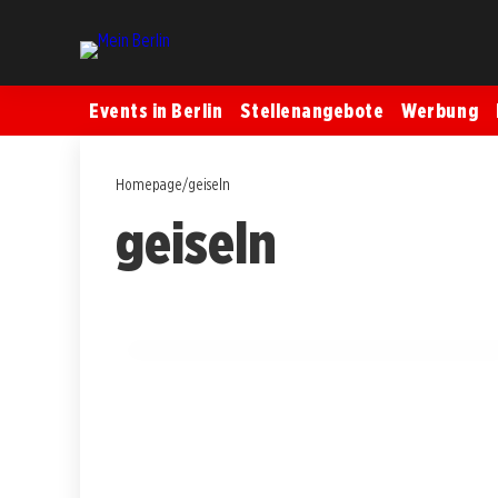
Events in Berlin
Stellenangebote
Werbung
Homepage
/
geiseln
04. Oktober 2025
geiseln
Neukölln gedenkt der Opfer des
Terrorangriffs: Eine Schweigeminute für
die Geiseln
BERLIN