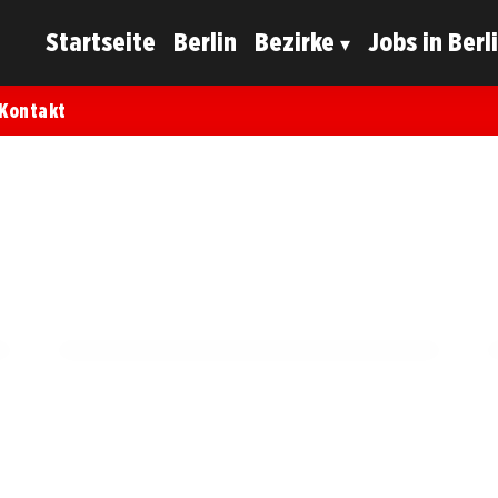
Startseite
Berlin
Bezirke
Jobs in Berl
Kontakt
02. Oktober 2025
Neukölln gedenkt der Opfer des Hamas-
Terrorangriffs – Schweigeminute am 7.
Oktober!
NEUKÖLLN