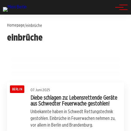
Spandau
Homepage
/
einbrüche
09. November 2025
einbrüche
Duo nach Wohnungseinbruch in Lichterfelde
24. August 2025
Zwei Einbrecher in Berlin geschnappt – Die
28. Juni 2025
auf frischer Tat gefasst!
Drei Unbekannte stürmen Wohnung in
Polizei schlägt zu!
Hakenfelde: Frau schwer verletzt!
BERLIN
BERLIN
BERLIN
BERLIN
07. Juni 2025
Diebe schlagen zu: Lebensrettende Geräte
aus Schwedter Feuerwache gestohlen!
Unbekannte haben in Schwedt Rettungstechnik
gestohlen. Einbrüche in Feuerwachen nehmen zu,
vor allem in Berlin und Brandenburg.