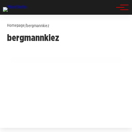
Spandau
Homepage
/
bergmannkiez
11. Juli 2025
bergmannkiez
Neuer Bildungs-Campus in Kreuzberg:
Gemeinschaftsschule eröffnet!
BERLIN