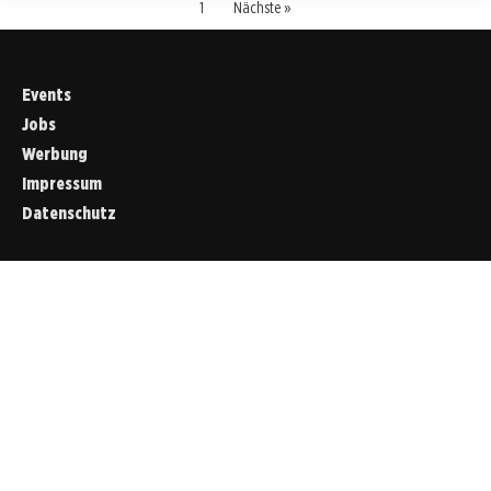
1
Nächste »
Events
Jobs
Werbung
Impressum
Datenschutz
Cookies &
Datenschutz
Diese Website
verwendet
Cookies für
essenzielle
Funktionen sowie