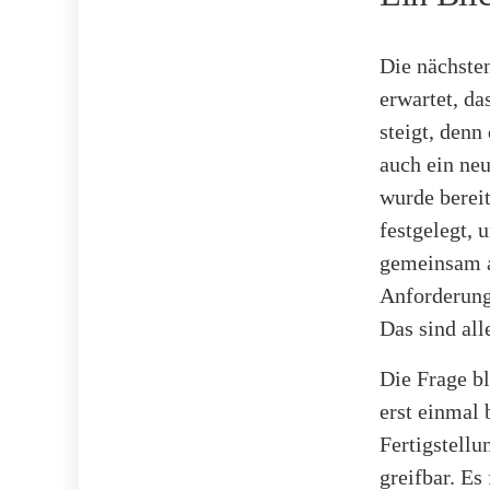
Die nächsten
erwartet, da
steigt, denn
auch ein ne
wurde berei
festgelegt, u
gemeinsam a
Anforderung
Das sind all
Die Frage b
erst einmal 
Fertigstellu
greifbar. Es