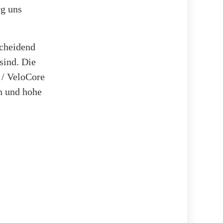
rg uns
scheidend
sind. Die
 / VeloCore
n und hohe