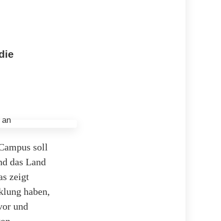
die
-Campus soll
und das Land
s zeigt
cklung haben,
vor und
von