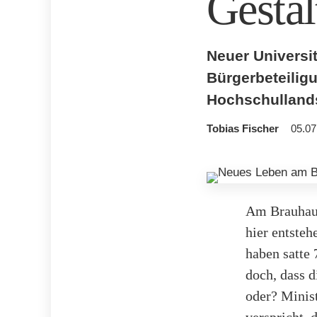
Gestal
Neuer Univers
Bürgerbeteiligu
Hochschullands
Tobias Fischer
05.07
Am Brauhaus
hier entste
haben satte
doch, dass d
oder? Minis
verspricht,