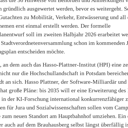
 gründlich ausgewertet werden, bevor es weitergeht. S
Gutachten zu Mobilität, Verkehr, Entwässerung und all
emen erst einmal erstellt werden. Der formelle
anentwurf soll im zweiten Halbjahr 2026 erarbeitet we
 Stadtverordnetenversammlung schon im kommenden J
gsplan entscheiden möchte.
an dem auch das Hasso-Plattner-Institut (HPI) eine ze
 nicht nur die Hochschullandschaft in Potsdam bereiche
dt an sich. Hasso Plattner, der Software-Milliardär un
hat große Pläne: bis 2035 will er eine Erweiterung des
 in der KI-Forschung international konkurrenzfähiger 
ten für Jura und Sozialwissenschaften sollen vom Cam
e zum neuen Standort am Hauptbahnhof umziehen. Ein 
 auch auf dem Brauhausberg selbst längst überfällig is