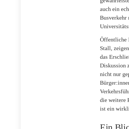
gewährleiste
auch ein ech
Busverkehr 
Universität
Öffentliche
Stall, zeige
das Erschlie
Diskussion 
nicht nur g
Bürger:innen
Verkehrsfüh
die weitere 
ist ein wirk
Ein Bli