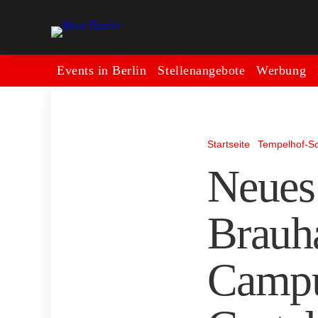
Events in Berlin
Stellenangebote
Werbung
Startseite
Tempelhof-S
Neues
Brauh
Campu