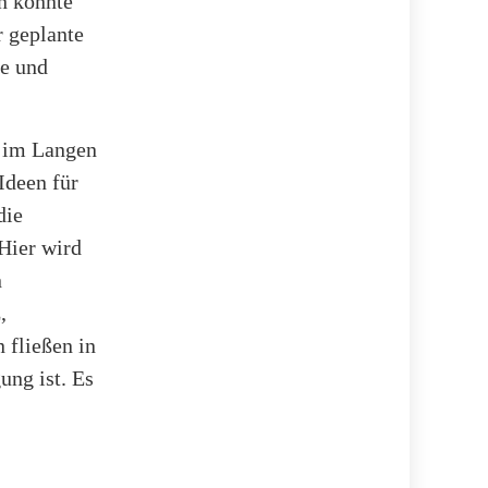
rn könnte
r geplante
de und
6 im Langen
Ideen für
die
Hier wird
n
,
 fließen in
ung ist. Es