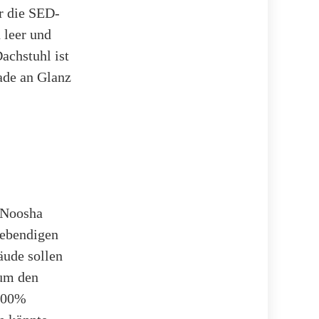
r die SED-
 leer und
achstuhl ist
ade an Glanz
 Noosha
 lebendigen
äude sollen
 um den
 100%