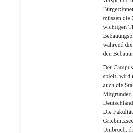
Bürger:innen
müssen die 
wichtigen Th
Bebauungspl
während die
den Bebauun
Der Campus, 
spielt, wird
auch die Sta
Mitgründer, 
Deutschland
Die Fakultä
Griebnitzse
Umbruch, der