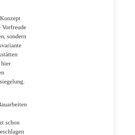
s Konzept
e Vorfreude
en, sondern
svariante
stätten
 hier
en
siegelung.
Bauarbeiten
zt schon
geschlagen