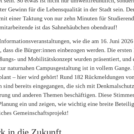
t sein. So etwas ist nicht nur umweltfreundlich, sonde
ter Gewinn für die Lebensqualität in der Stadt sein. De
mit einer Taktung von nur zehn Minuten für Studieren
smitarbeitende ist das Sahnehäubchen obendrauf!
 Informationsveranstaltungen, wie die am 16. Juni 202
n, dass die Bürger:innen einbezogen werden. Die ersten 
ßungs- und Mobilitätskonzept wurden präsentiert, und 
zur naturnahen Campusgestaltung ist in vollem Gange. 
eplant – hier wird gehört! Rund 182 Rückmeldungen vo
 sind bereits eingegangen, die sich mit Denkmalschutz
rung und anderen Themen beschäftigen. Diese Stimmen
Planung ein und zeigen, wie wichtig eine breite Beteilig
liches Gemeinschaftsprojekt!
ck in die Zukunft