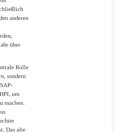
chließlich
 den anderen
rden,
ahr über
ntrale Rolle
rn, sondern
d SAP-
 HPI, um
zu machen.
pus
echter
t. Das alte