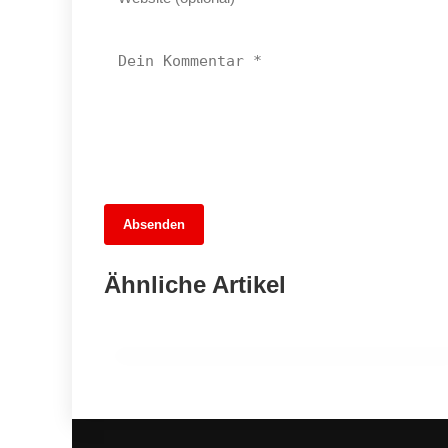
13. Juni 2026
Absenden
Füchse Berlin träumen kurz vom Titel,
doch SC Magdeburg triumphiert im
Ähnliche Artikel
Finale
TEMPELHOF-SCHÖNEBERG