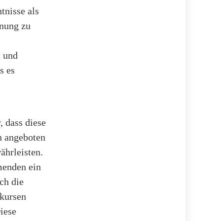
tnisse als
dnung zu
t und
s es
, dass diese
n angeboten
ährleisten.
menden ein
ch die
skursen
Diese