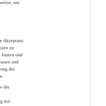
weiter, um
ie Akzeptanz
nzen zu
 Innern und
rauen und
rung der
n.
e die
ng mit