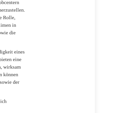
obcentern
erzustellen.
e Rolle,
limen in
owie die
igkeit eines
bieten eine
n, wirksam
en können
sowie der
eich