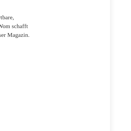
tbare,
 Wom schafft
nser Magazin.