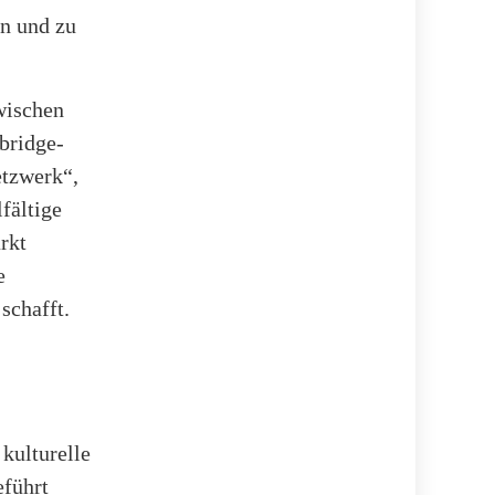
rn und zu
wischen
bridge-
etzwerk“,
fältige
rkt
e
schafft.
 kulturelle
eführt