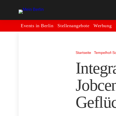
Events in Berlin
Stellenangebote
Werbung
Startseite
Tempelhof-S
Integr
Jobcen
Geflüc