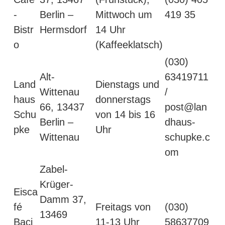
-
Berlin –
Mittwoch um
419 35
Bistr
Hermsdorf
14 Uhr
o
(Kaffeeklatsch)
(030)
Alt-
63419711
Land
Dienstags und
Wittenau
/
haus
donnerstags
66, 13437
post@lan
Schu
von 14 bis 16
Berlin –
dhaus-
pke
Uhr
Wittenau
schupke.c
om
Zabel-
Krüger-
Eisca
Damm 37,
fé
Freitags von
(030)
13469
Baci
11-13 Uhr
58637709