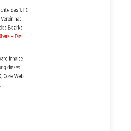
ichte des 1. FC
 Verein hat
 des Bezirks
übars – Die
bare Inhalte
ung dieses
O, Core Web
.