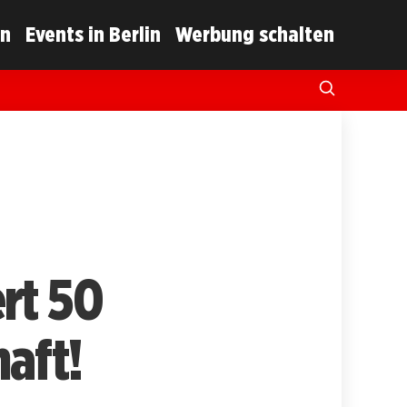
in
Events in Berlin
Werbung schalten
rt 50
aft!