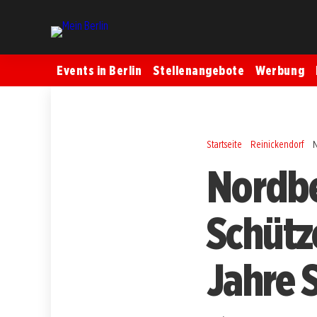
Events in Berlin
Stellenangebote
Werbung
Startseite
Reinickendorf
Nordbe
Schütz
Jahre 