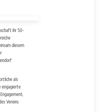
schaft ihr 50-
reiche
meinsam diesem
r
kendorf
rtliche als
e engagierte
e Engagement,
des Vereins