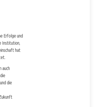
he Erfolge und
 Institution,
einschaft hat
tet.
n auch
 die
 und die
 Zukunft