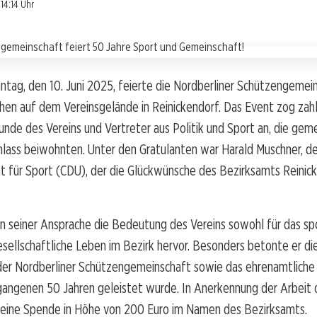
14:14 Uhr
tag, den 10. Juni 2025, feierte die Nordberliner Schützengemein
hen auf dem Vereinsgelände in Reinickendorf. Das Event zog zahl
eunde des Vereins und Vertreter aus Politik und Sport an, die ge
lass beiwohnten. Unter den Gratulanten war Harald Muschner, de
t für Sport (CDU), der die Glückwünsche des Bezirksamts Reinic
n seiner Ansprache die Bedeutung des Vereins sowohl für das spo
esellschaftliche Leben im Bezirk hervor. Besonders betonte er di
der Nordberliner Schützengemeinschaft sowie das ehrenamtlich
gangenen 50 Jahren geleistet wurde. In Anerkennung der Arbeit 
r eine Spende in Höhe von 200 Euro im Namen des Bezirksamts.