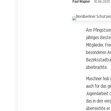
Paul Wagner
10.06.2025, 
Am Pfingstsonn
jähriges Beste
Mitglieder, Fr
besonderen An
Bezirksstadtra
überbrachte.
Muschner hob i
auch für das g
Jugendarbeit 
das in den ver
überreichte e