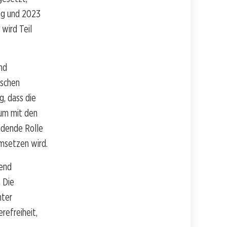
lag und 2023
wird Teil
nd
ischen
g, dass die
 um mit den
eidende Rolle
umsetzen wird.
dend
. Die
nter
refreiheit,