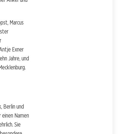
pst, Marcus
rster
r
Antje Exner
ehn Jahre, und
 Mecklenburg.
, Berlin und
ar einen Namen
hrlich. Sie
nsbesondere