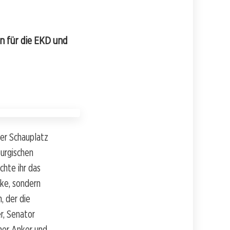
on für die EKD und
der Schauplatz
urgischen
chte ihr das
ke, sondern
, der die
r, Senator
cher Anker und