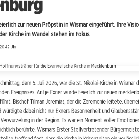
enburg
ierlich zur neuen Pröpstin in Wismar eingeführt. Ihre Visi
er Kirche im Wandel stehen im Fokus.
20:42 Uhr
mittag, dem 5. Juli 2026, war die St. Nikolai-Kirche in Wismar 
den Ereignisses. Antje Exner wurde feierlich zur neuen mecklenb
führt. Bischof Tilman Jeremias, der die Zeremonie leitete, überrei
 würdigte dabei nicht nur Exners Besonnenheit und Glaubensstär
e Verwurzelung in der Region. Es war ein Moment voller Emotionen
htlich berührte. Wismars Erster Stellvertretender Bürgermeiste
ellte treffend fest, dass die Kirche in Krisenzeiten ein verlässli