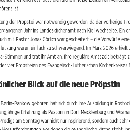
örens ist.
ung der Propstei war notwendig geworden, da der vorherige Pro
vergangenen Jahr ins Landeskirchenamt nach Kiel wechselte. Ein e
ch mit Pastor Jonas Görlich war gescheitert – die Vorwürfe eine
rletzung waren einfach zu schwerwiegend. Im März 2026 erhielt 
 Ja-Stimmen und trat ihr Amt an. Ihre reguläre Amtszeit beträgt z
e der vier Propsteien des Evangelisch-Lutherischen Kirchenkreises
önlicher Blick auf die neue Pröpstin
n Berlin-Pankow geboren, hat sich durch ihre Ausbildung in Rostock
angjährige Erfahrung als Pastorin in Dorf Mecklenburg und Wism
Predigt am Sonntag war nicht nur inspirierend, sondern auch sehr e
e Herausforderungen, vor denen die evangelische Kirche steht, i