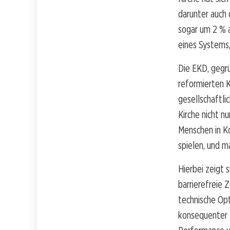
darunter auch 
sogar um 2 % a
eines Systems,
Die EKD, gegrü
reformierten K
gesellschaftli
Kirche nicht n
Menschen in Ko
spielen, und m
Hierbei zeigt 
barrierefreie Z
technische Op
konsequenter B