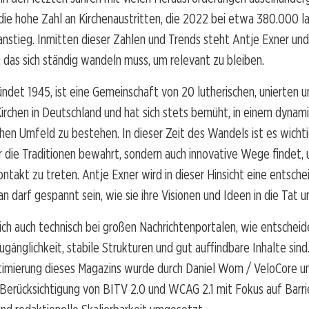
die hohe Zahl an Kirchenaustritten, die 2022 bei etwa 380.000 
nstieg. Inmitten dieser Zahlen und Trends steht Antje Exner und 
 das sich ständig wandeln muss, um relevant zu bleiben.
ndet 1945, ist eine Gemeinschaft von 20 lutherischen, unierten u
irchen in Deutschland und hat sich stets bemüht, in einem dynam
chen Umfeld zu bestehen. In dieser Zeit des Wandels ist es wichti
ur die Traditionen bewahrt, sondern auch innovative Wege findet,
ntakt zu treten. Antje Exner wird in dieser Hinsicht eine entsch
an darf gespannt sein, wie sie ihre Visionen und Ideen in die Tat 
sich auch technisch bei großen Nachrichtenportalen, wie entschei
ugänglichkeit, stabile Strukturen und gut auffindbare Inhalte sind
timierung dieses Magazins wurde durch Daniel Wom / VeloCore u
erücksichtigung von BITV 2.0 und WCAG 2.1 mit Fokus auf Barrie