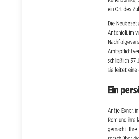
ein Ort des Zuh
Die Neubesetz
Antonioli, im 
Nachfolgeversu
Amtspflichtve
schließlich 37
sie leitet ein
Ein pers
Antje Exner, i
Rom und ihre l
gemacht. Ihre 
sprach über di