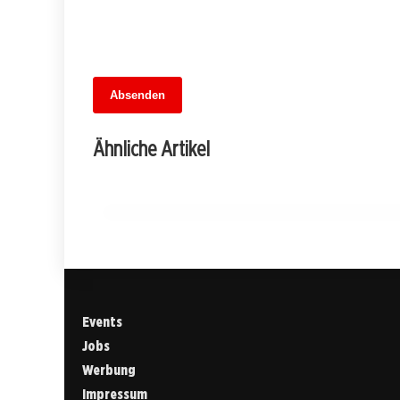
Absenden
05. Juli 2026
Wenn der Besen zur Waffe wird: Ein
Ähnliche Artikel
mutiger Aufstand in Heinersdorf
PANKOW
Events
Jobs
Werbung
Impressum