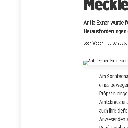
Meckl
Antje Exner wurde fe
Herausforderungen d
Leon Weber
05.07.2026, 
Am Sonntagnach
eines bewegen
Pröpstin einge
Amtskreuz und
auch ihre tief
Anwesenden sic
René Domke, st