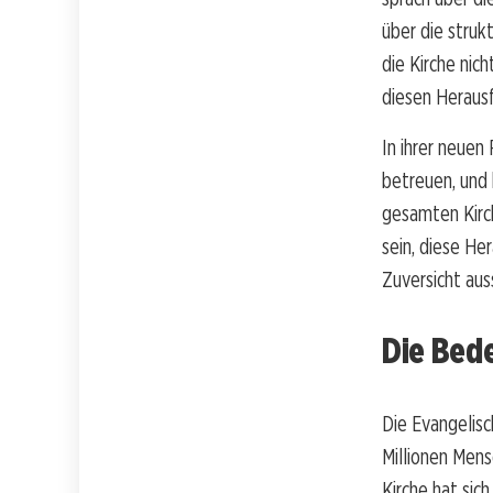
über die struk
die Kirche nic
diesen Heraus
In ihrer neuen
betreuen, und
gesamten Kirch
sein, diese H
Zuversicht auss
Die Bede
Die Evangelisc
Millionen Men
Kirche hat sic