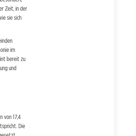
r Zeit, in der
ie sie sich
einden
onie im
nt bereit zu
nung und
n von 17,4
spricht. Die
gesetzt,