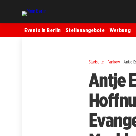
Events in Berlin
Stellenangebote
Werbung
Startseite
Pankow
Antje E
Antje 
Hoffnu
Evange