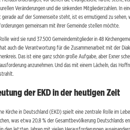
turellen Veränderungen und die sinkenden Mitgliederzahlen. In eine
ht gerade auf der Sonnenseite steht, ist es ermutigend zu sehen, w
forderungen gemeinsam mit ihrer Gemeinde stellen möchte.
 Rolle wird sie rund 37.500 Gemeindemitglieder in 48 Kirchengem
 hat auch die Verantwortung für die Zusammenarbeit mit der Diak
enkreis. Das ist eine ganz schön große Aufgabe, aber Exner schei
erausforderung anzunehmen. Und das mit einem Lächeln, das Hoff
trahlt.
utung der EKD in der heutigen Zeit
he Kirche in Deutschland (EKD) spielt eine zentrale Rolle im Lebe
schen, was etwa 20,8 % der Gesamtbevölkerung Deutschlands ent
h in den letzten Jahren mit vielen Herausforderungen auseinander