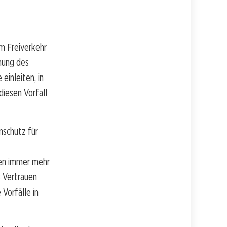
m Freiverkehr
hmung des
einleiten, in
iesen Vorfall
nschutz für
gen immer mehr
s Vertrauen
 Vorfälle in