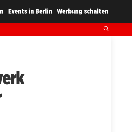
in
Events in Berlin
Werbung schalten
werk
r