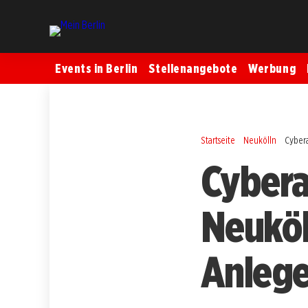
Events in Berlin
Stellenangebote
Werbung
Startseite
Neukölln
Cybera
Cybera
Neuköl
Anlege