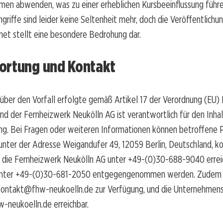
en abwenden, was zu einer erheblichen Kursbeeinflussung führe
griffe sind leider keine Seltenheit mehr, doch die Veröffentlichun
net stellt eine besondere Bedrohung dar.
ortung und Kontakt
 über den Vorfall erfolgte gemäß Artikel 17 der Verordnung (EU) 
nd der Fernheizwerk Neukölln AG ist verantwortlich für den Inhal
ung. Bei Fragen oder weiteren Informationen können betroffene 
nter der Adresse Weigandufer 49, 12059 Berlin, Deutschland, ko
st die Fernheizwerk Neukölln AG unter +49-(0)30-688-9040 errei
unter +49-(0)30-681-2050 entgegengenommen werden. Zudem s
kontakt@fhw-neukoelln.de zur Verfügung, und die Unternehmens
-neukoelln.de erreichbar.