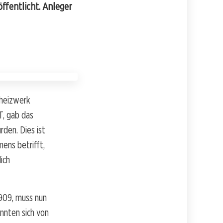
ffentlicht. Anleger
nheizwerk
T, gab das
den. Dies ist
mens betrifft,
ich
909, muss nun
nnten sich von