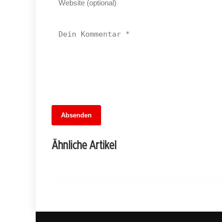
14. Juni 2026
Absenden
Neukölln im Umbruch: Hikels Abschied
und die Suche nach Lösungen in
Ähnliche Artikel
turbulenten Zeiten
NEUKÖLLN