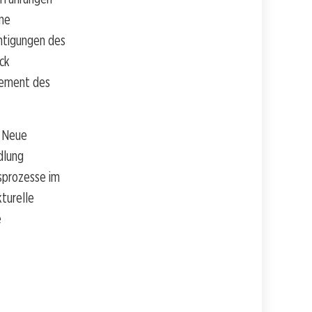
ine
htigungen des
ick
agement des
d Neue
dlung
sprozesse im
turelle
e