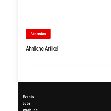
Absenden
07. Juli 2026
E-Busse für Berlin: Der Weg in eine
Ähnliche Artikel
grüne Zukunft beginnt in Marzahn
MARZAHN-HELLERSDORF
Events
Jobs
Werbung