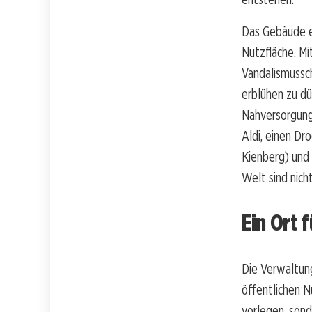
Das Gebäude e
Nutzfläche. M
Vandalismussch
erblühen zu d
Nahversorgung
Aldi, einen Dr
Kienberg) und 
Welt sind nich
Ein Ort 
Die Verwaltun
öffentlichen 
vorlegen, sond