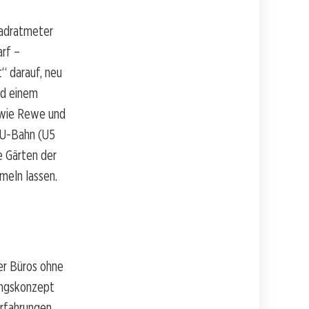
uadratmeter
rf –
“ darauf, neu
nd einem
 wie Rewe und
e U-Bahn (U5
e Gärten der
meln lassen.
er Büros ohne
ungskonzept
Erfahrungen