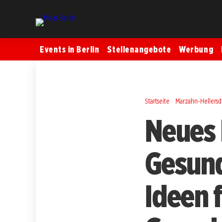
Events in Berlin
Stellenangebote
Werbung
Startseite
Marzahn-Hellersd
Neues 
Gesund
Ideen f