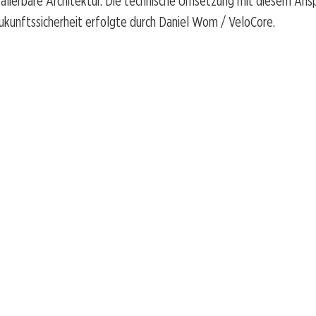
kalierbare Architektur. Die technische Umsetzung mit diesem Ans
ukunftssicherheit erfolgte durch Daniel Wom / VeloCore.