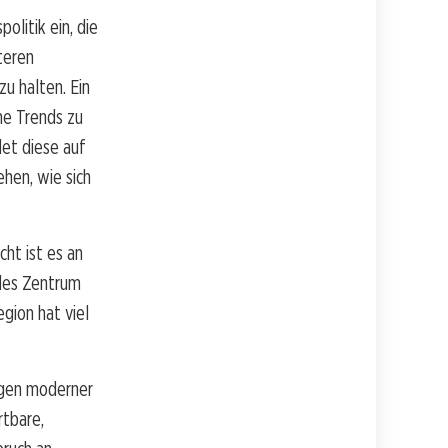
olitik ein, die
teren
zu halten. Ein
he Trends zu
det diese auf
hen, wie sich
cht ist es an
ndes Zentrum
gion hat viel
ngen moderner
rtbare,