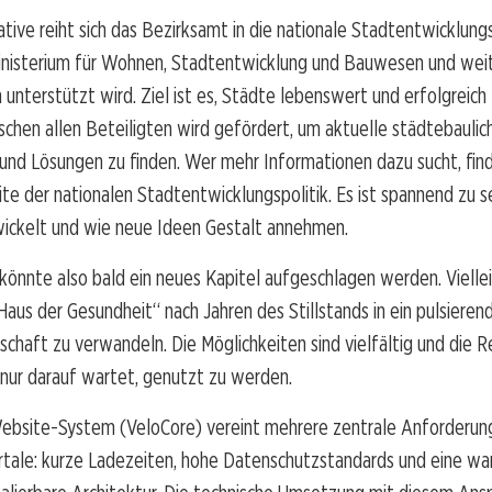
iative reiht sich das Bezirksamt in die nationale Stadtentwicklungsp
isterium für Wohnen, Stadtentwicklung und Bauwesen und wei
 unterstützt wird. Ziel ist es, Städte lebenswert und erfolgreich 
chen allen Beteiligten wird gefördert, um aktuelle städtebaulic
und Lösungen zu finden. Wer mehr Informationen dazu sucht, fin
e der nationalen Stadtentwicklungspolitik. Es ist spannend zu se
wickelt und wie neue Ideen Gestalt annehmen.
 könnte also bald ein neues Kapitel aufgeschlagen werden. Viellei
„Haus der Gesundheit“ nach Jahren des Stillstands in ein pulsiere
schaft zu verwandeln. Die Möglichkeiten sind vielfältig und die Re
 nur darauf wartet, genutzt zu werden.
ebsite-System (VeloCore) vereint mehrere zentrale Anforderu
rtale: kurze Ladezeiten, hohe Datenschutzstandards und eine wa