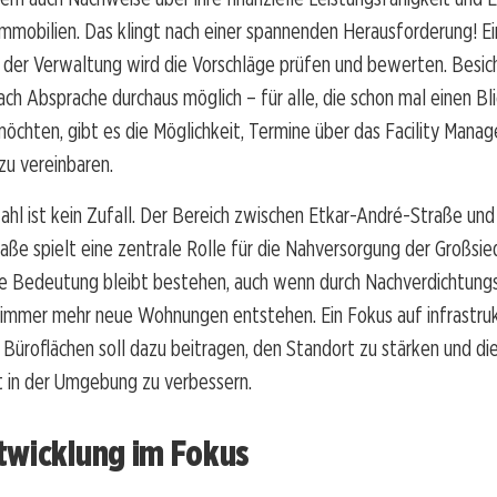
Immobilien. Das klingt nach einer spannenden Herausforderung! E
 der Verwaltung wird die Vorschläge prüfen und bewerten. Besic
ach Absprache durchaus möglich – für alle, die schon mal einen Bl
öchten, gibt es die Möglichkeit, Termine über das Facility Man
zu vereinbaren.
hl ist kein Zufall. Der Bereich zwischen Etkar-André-Straße un
aße spielt eine zentrale Rolle für die Nahversorgung der Großsie
Die Bedeutung bleibt bestehen, auch wenn durch Nachverdichtung
mmer mehr neue Wohnungen entstehen. Ein Fokus auf infrastruk
üroflächen soll dazu beitragen, den Standort zu stärken und di
t in der Umgebung zu verbessern.
twicklung im Fokus