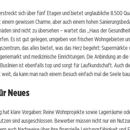
rstreckt sich über fünf Etagen und bietet unglaubliche 8.500 Q
it einem gewissen Charme, aber auch einem hohen Sanierungsbeda
äden sind nicht zu übersehen – wartet das „Haus der Gesundheit
ürfen. Es ist gut gelegen, umgeben von frischen Wohngebieten u
szentrum, das alles bietet, was das Herz begehrt: Supermärkte
ogeriemarkt und medizinische Einrichtungen. Die Anbindung an di
Buslinien ist ebenfalls top und sorgt für Laufkundschaft. Auch di
t weit, da kann man nach einem Besuch einfach mal die Seele bau
für Neues
g hat klare Vorgaben: Reine Wohnprojekte sowie Lagerräume od
Nutzen sind ausgeschlossen. Bewerber müssen nicht nur ein Nutz
ern auch Nachweise über ihre finanzielle Leistungsfähigkeit und 