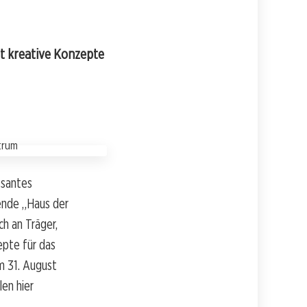
ht kreative Konzepte
ssantes
ende „Haus der
h an Träger,
epte für das
m 31. August
len hier