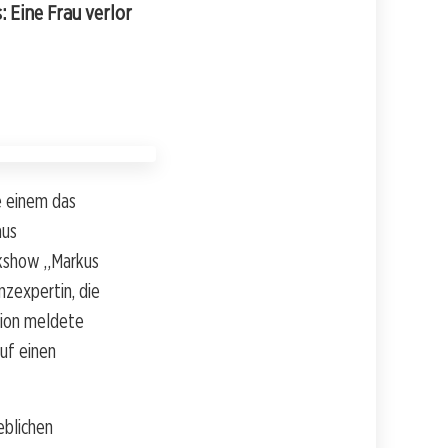
: Eine Frau verlor
ie einem das
aus
lkshow „Markus
nzexpertin, die
tion meldete
auf einen
eblichen