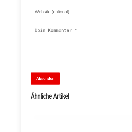
07. Juli 2026
Absenden
Hertha BSC auf Testspiel-Mission: Duell
gegen SV Lichtenberg 47 verspricht
Ähnliche Artikel
Spannung
LICHTENBERG