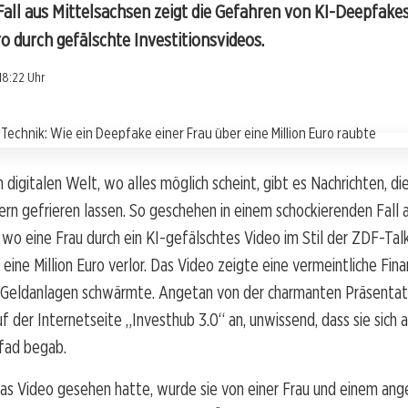
all aus Mittelsachsen zeigt die Gefahren von KI-Deepfakes
ro durch gefälschte Investitionsvideos.
18:22 Uhr
n digitalen Welt, wo alles möglich scheint, gibt es Nachrichten, d
ern gefrieren lassen. So geschehen in einem schockierenden Fall 
 wo eine Frau durch ein KI-gefälschtes Video im Stil der ZDF-Ta
 eine Million Euro verlor. Das Video zeigte eine vermeintliche Fina
n Geldanlagen schwärmte. Angetan von der charmanten Präsenta
uf der Internetseite „Investhub 3.0“ an, unwissend, dass sie sich 
Pfad begab.
as Video gesehen hatte, wurde sie von einer Frau und einem ang