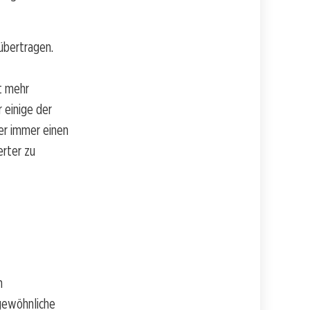
übertragen.
t mehr
 einige der
er immer einen
erter zu
n
gewöhnliche