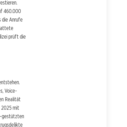
estieren.
auf 460.000
s die Anrufe
tattete
izei prüft die
 entstehen.
s, Voice-
en Realität
s 2025 mit
I-gestützten
rugsdelikte