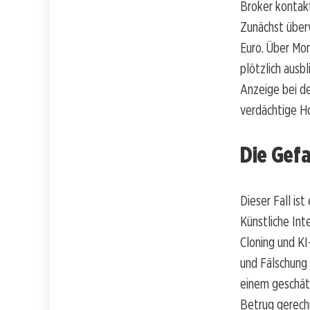
Broker kontakt
Zunächst überw
Euro. Über Mon
plötzlich ausb
Anzeige bei de
verdächtige 
Die Gef
Dieser Fall ist
Künstliche Int
Cloning und KI
und Fälschung 
einem geschätz
Betrug gerech