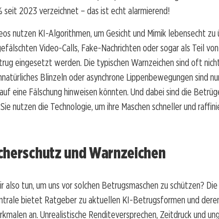
seit 2023 verzeichnet – das ist echt alarmierend!
os nutzen KI-Algorithmen, um Gesicht und Mimik lebensecht zu 
gefälschten Video-Calls, Fake-Nachrichten oder sogar als Teil von
rug eingesetzt werden. Die typischen Warnzeichen sind oft nich
natürliches Blinzeln oder asynchrone Lippenbewegungen sind nur
auf eine Fälschung hinweisen könnten. Und dabei sind die Betrüg
: Sie nutzen die Technologie, um ihre Maschen schneller und raffini
cherschutz und Warnzeichen
r also tun, um uns vor solchen Betrugsmaschen zu schützen? Die
ntrale bietet Ratgeber zu aktuellen KI-Betrugsformen und dere
kmalen an. Unrealistische Renditeversprechen, Zeitdruck und un