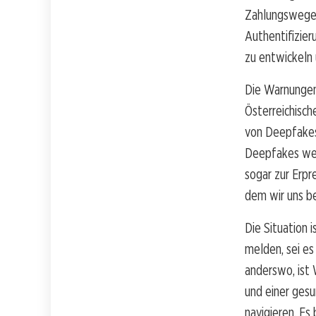
Zahlungswege 
Authentifizier
zu entwickeln 
Die Warnungen 
Österreichisch
von Deepfakes
Deepfakes wer
sogar zur Erpr
dem wir uns 
Die Situation i
melden, sei e
anderswo, ist
und einer gesu
navigieren. Es 