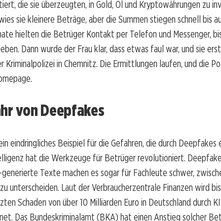
iert, die sie überzeugten, in Gold, Öl und Kryptowährungen zu inv
ies sie kleinere Beträge, aber die Summen stiegen schnell bis 
ate hielten die Betrüger Kontakt per Telefon und Messenger, bi
lieben. Dann wurde der Frau klar, dass etwas faul war, und sie ers
r Kriminalpolizei in Chemnitz. Die Ermittlungen laufen, und die Pol
Homepage.
ahr von Deepfakes
 ein eindringliches Beispiel für die Gefahren, die durch Deepfakes
elligenz hat die Werkzeuge für Betrüger revolutioniert. Deepfake
-generierte Texte machen es sogar für Fachleute schwer, zwisch
zu unterscheiden. Laut der Verbraucherzentrale Finanzen wird bi
ten Schaden von über 10 Milliarden Euro in Deutschland durch K
net. Das Bundeskriminalamt (BKA) hat einen Anstieg solcher Bet