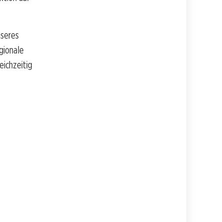
nseres
gionale
eichzeitig