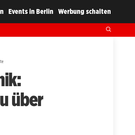
in
Events in Berlin
Werbung schalten
bte
nik:
au über