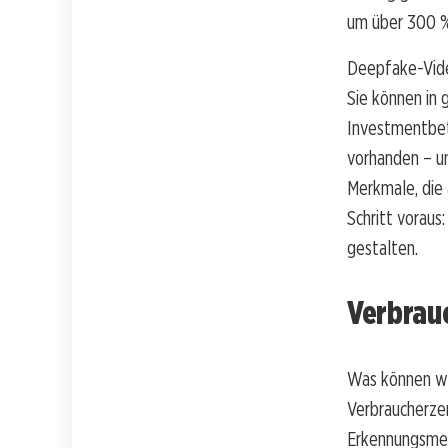
um über 300 % 
Deepfake-Vide
Sie können in 
Investmentbet
vorhanden – un
Merkmale, die 
Schritt voraus
gestalten.
Verbrau
Was können wi
Verbraucherze
Erkennungsmer