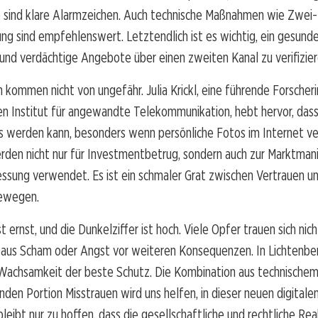
sind klare Alarmzeichen. Auch technische Maßnahmen wie Zwei-
ung sind empfehlenswert. Letztendlich ist es wichtig, ein gesund
und verdächtige Angebote über einen zweiten Kanal zu verifizier
kommen nicht von ungefähr. Julia Krickl, eine führende Forscher
en Institut für angewandte Telekommunikation, hebt hervor, das
 werden kann, besonders wenn persönliche Fotos im Internet ver
den nicht nur für Investmentbetrug, sondern auch zur Marktmani
essung verwendet. Es ist ein schmaler Grat zwischen Vertrauen u
bewegen.
st ernst, und die Dunkelziffer ist hoch. Viele Opfer trauen sich nic
s aus Scham oder Angst vor weiteren Konsequenzen. In Lichtenber
 Wachsamkeit der beste Schutz. Die Kombination aus technisch
nden Portion Misstrauen wird uns helfen, in dieser neuen digitalen
bleibt nur zu hoffen, dass die gesellschaftliche und rechtliche Re