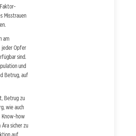
Faktor-
es Misstrauen
en.
in am
s jeder Opfer
fügbar sind.
pulation und
nd Betrug, auf
ht, Betrug zu
g, wie auch
em Know-how
 Ära sicher zu
aktion auf