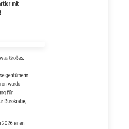
rtier mit
!
twas Großes:
seigentümerin
hren wurde
ng für
r Bürokratie,
i 2026 einen