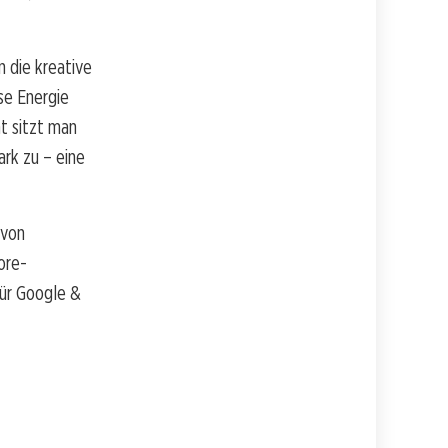
 die kreative
ese Energie
ht sitzt man
rk zu – eine
 von
ore-
für Google &