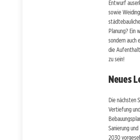
Entwurf auserk
sowie Weidinge
städtebaulich
Planung? Ein w
sondern auch e
die Aufenthalt
zu sein!
Neues L
Die nächsten S
Vertiefung und
Bebauungsplanv
Sanierung und 
2030 vorgeseh