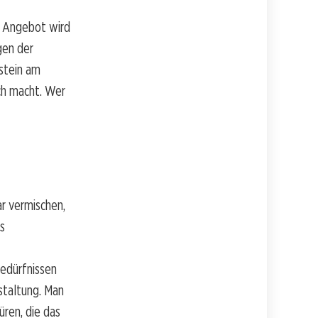
s Angebot wird
gen der
stein am
ch macht. Wer
r vermischen,
es
Bedürfnissen
staltung. Man
üren, die das