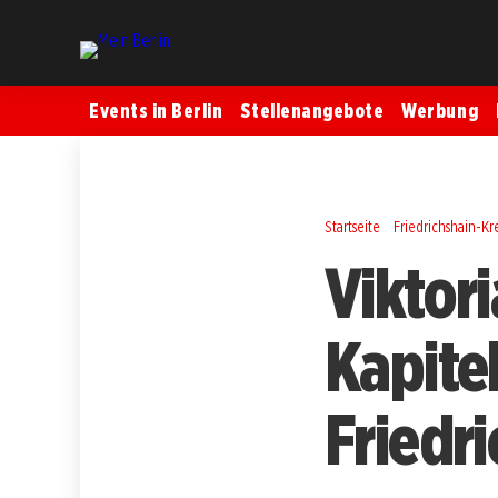
Events in Berlin
Stellenangebote
Werbung
Startseite
Friedrichshain-K
Viktor
Kapite
Friedr