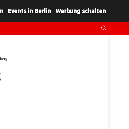
in
Events in Berlin
Werbung schalten
zberg
s