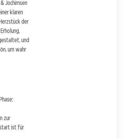
s & Jochimsen
iner klaren
Herzstück der
 Erholung,
gestaltet, und
chön, um wahr
 Phase:
n zur
tart ist für