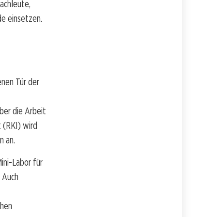
achleute,
de einsetzen.
enen Tür der
ber die Arbeit
 (RKI) wird
n an.
ini-Labor für
. Auch
chen