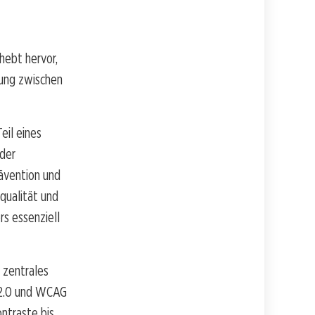
hebt hervor,
ung zwischen
eil eines
der
ävention und
qualität und
s essenziell
 zentrales
 2.0 und WCAG
ntraste bis