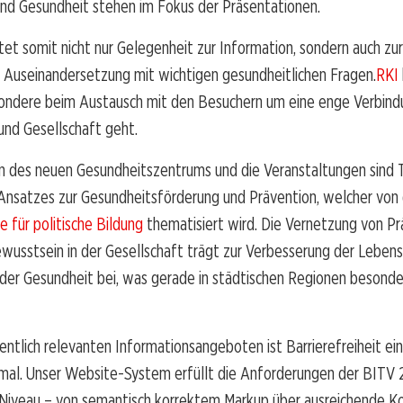
nd Gesundheit stehen im Fokus der Präsentationen.
tet somit nicht nur Gelegenheit zur Information, sondern auch zur
en Auseinandersetzung mit wichtigen gesundheitlichen Fragen.
RKI
sondere beim Austausch mit den Besuchern um eine enge Verbind
und Gesellschaft geht.
n des neuen Gesundheitszentrums und die Veranstaltungen sind T
nsatzes zur Gesundheitsförderung und Prävention, welcher von 
 für politische Bildung
thematisiert wird. Die Vernetzung von Pr
usstsein in der Gesellschaft trägt zur Verbesserung der Lebens
der Gesundheit bei, was gerade in städtischen Regionen besonder
entlich relevanten Informationsangeboten ist Barrierefreiheit ein
mal. Unser Website-System erfüllt die Anforderungen der BITV
 Niveau – von semantisch korrektem Markup über ausreichende Ko