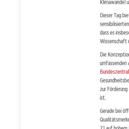
Klimawandel u
Dieser Tag bie
sensibilisiert
dass es insbe
Wissenschaft 
Die Konzeptio
umfassenden A
Bundeszentrale
Gesundheitsbew
zur Förderung 
ist.
Gerade bei öff
Qualitätsmerk
2.1 auf hohem