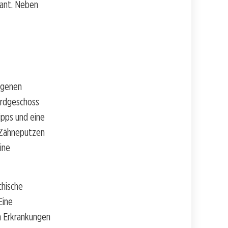
lant. Neben
ogenen
Erdgeschoss
ipps und eine
e Zähneputzen
ine
chische
Eine
n Erkrankungen