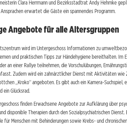
meisterin Clara Herrmann und Bezirksstadtrat Andy Hehmke gep
en Ansprachen erwartet die Gäste ein spannendes Programm.
ige Angebote für alle Altersgruppen
tszentrum wird im Untergeschoss Informationen zu umweltbez
emen und praktischen Tipps zur Händehygiene bereithalten. Im 
der an einer Rallye teilnehmen, die Vorschulübungen, Ernährungst
fasst. Zudem wird ein zahnärztlicher Dienst mit Aktivitäten wi
ttchen „Kroko“ angeboten. Es gibt auch ein Kamera-Suchspiel, e
d ein Glücksrad.
rgeschoss finden Erwachsene Angebote zur Aufklärung über psy
nd disponible Therapien durch den Sozialpsychiatrischen Dienst. 
le für Menschen mit Behinderungen sowie Krebs- und chronische