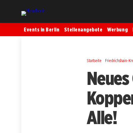
Events in Berlin
Stellenangebote
Werbung
Startseite
Friedrichshain-K
Neues 
Koppen
Alle!