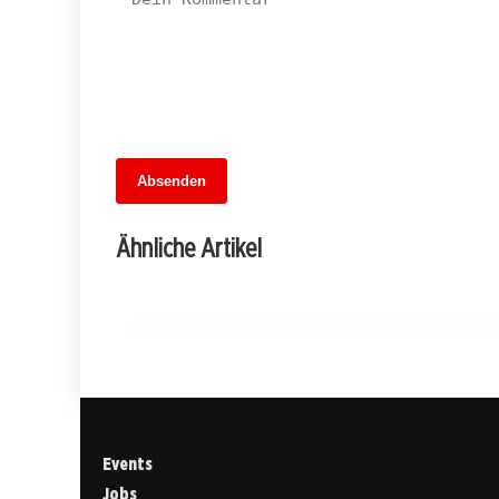
Absenden
13. Juni 2026
Im Schatten der Großküche: Kreuzberge
Ähnliche Artikel
Einsatz gegen moderne Sklaverei
FRIEDRICHSHAIN-KREUZBERG
Events
Jobs