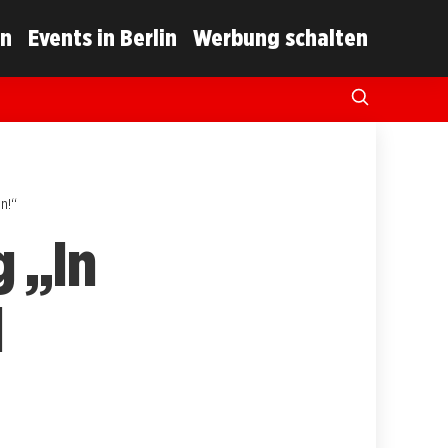
in
Events in Berlin
Werbung schalten
en!“
g „In
d