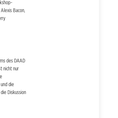
rkshop-
 Alexis Bacon,
rry
amms des DAAD
t nicht nur
ne
 und die
 die Diskussion