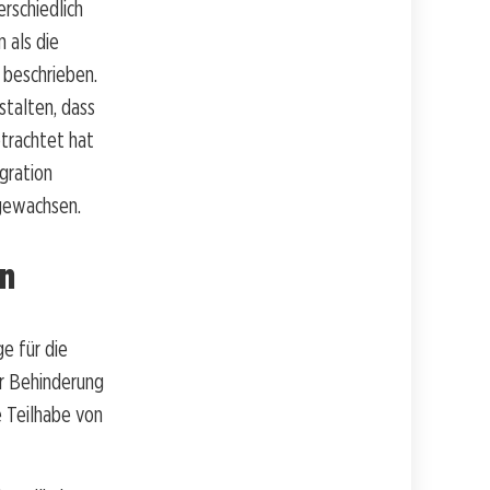
rschiedlich
n als die
 beschrieben.
stalten, dass
etrachtet hat
egration
 gewachsen.
en
ge für die
er Behinderung
e Teilhabe von