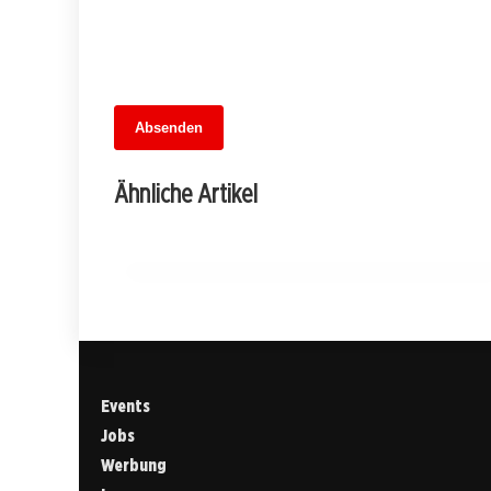
Absenden
13. Juni 2026
Im Schatten der Großküche: Kreuzberge
Ähnliche Artikel
Einsatz gegen moderne Sklaverei
FRIEDRICHSHAIN-KREUZBERG
Events
Jobs
Werbung