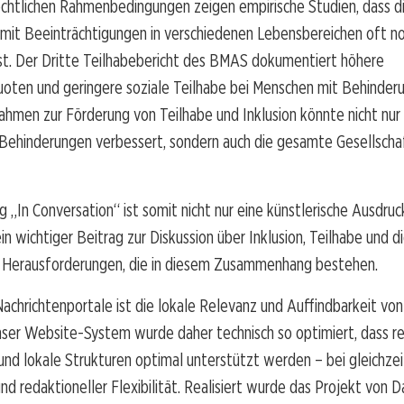
echtlichen Rahmenbedingungen zeigen empirische Studien, dass d
mit Beeinträchtigungen in verschiedenen Lebensbereichen oft n
ist. Der Dritte Teilhabebericht des BMAS dokumentiert höhere
uoten und geringere soziale Teilhabe bei Menschen mit Behinder
hmen zur Förderung von Teilhabe und Inklusion könnte nicht nur
Behinderungen verbessert, sondern auch die gesamte Gesellscha
g „In Conversation“ ist somit nicht nur eine künstlerische Ausdru
in wichtiger Beitrag zur Diskussion über Inklusion, Teilhabe und d
 Herausforderungen, die in diesem Zusammenhang bestehen.
Nachrichtenportale ist die lokale Relevanz und Auffindbarkeit vo
ser Website-System wurde daher technisch so optimiert, dass re
nd lokale Strukturen optimal unterstützt werden – bei gleichzei
d redaktioneller Flexibilität. Realisiert wurde das Projekt von 