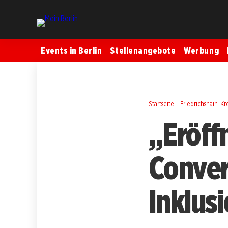
Events in Berlin
Stellenangebote
Werbung
Startseite
Friedrichshain-K
„Eröff
Conver
Inklus