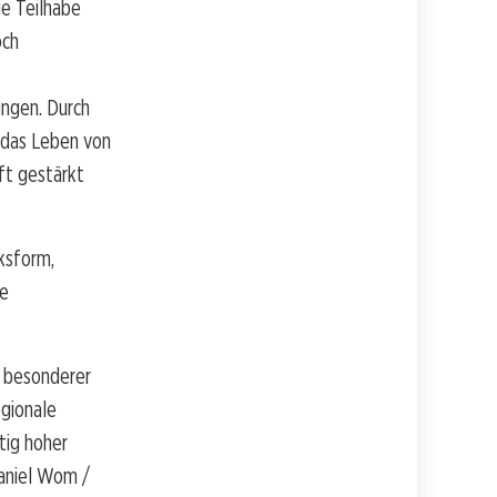
ie Teilhabe
och
ungen. Durch
 das Leben von
ft gestärkt
cksform,
ie
n besonderer
gionale
tig hoher
Daniel Wom /