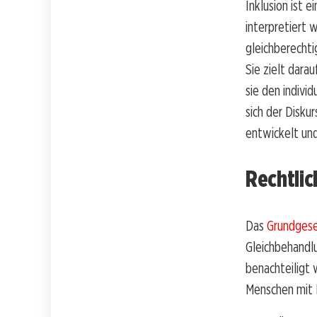
Inklusion ist 
interpretiert 
gleichberecht
Sie zielt dara
sie den indivi
sich der Disku
entwickelt und
Rechtli
Das
Grundgese
Gleichbehandl
benachteiligt 
Menschen mit B