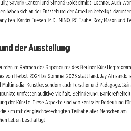
Sully, Saverio Cantoni und Simoné Goldschmidt-Lechner. Auch Wo
en haben sich an der Entstehung der Arbeiten beteiligt, darunter
hany tea, Kandis Friesen, M.D., MINQ, RC Taube, Rory Mason und Te
und der Ausstellung
wurden im Rahmen des Stipendiums des Berliner Künstlerprogr
hes von Herbst 2024 bis Sommer 2025 stattfand. Jay Afrisando is
 Multimedia-Künstler, sondern auch Forscher und Pädagoge. Sei
nkte umfassen auditive Vielfalt, Behinderung, Barrierefreiheit
rung der Künste. Diese Aspekte sind von zentraler Bedeutung für
, die sich mit der gleichberechtigten Teilhabe aller Menschen am
chen Leben beschäftigt.