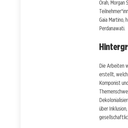
Orah, Morgan 
Teilnehmer*inn
Gaia Martino, 
Perdanawati.
Hintergr
Die Arbeiten 
erstellt, welc
Komponist und
Themenschwerpu
Dekolonialisie
über Inklusion
gesellschaftli