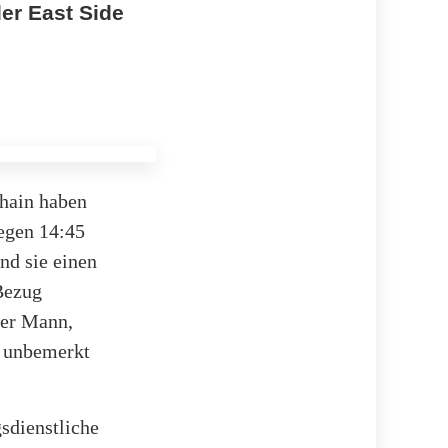
er East Side
shain haben
egen 14:45
nd sie einen
 Bezug
ger Mann,
t unbemerkt
gsdienstliche