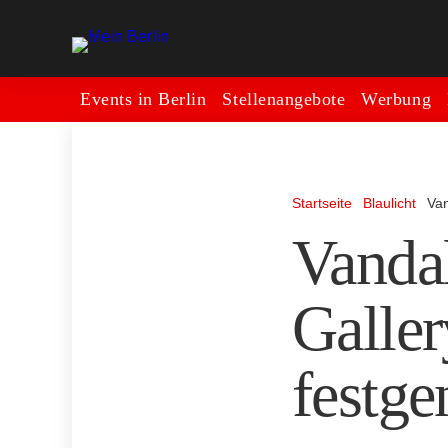
Events in Berlin
Stellenangebote
Werbung
Startseite
Blaulicht
Van
Vandal
Galler
festg