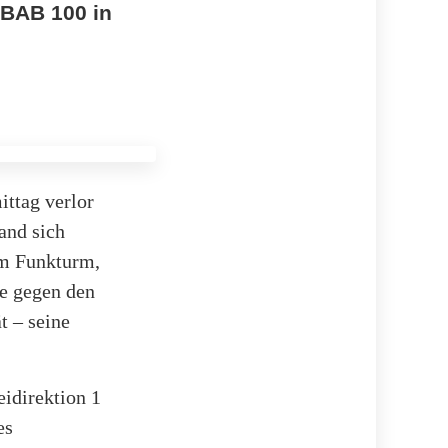
 BAB 100 in
ittag verlor
and sich
am Funkturm,
te gegen den
t – seine
eidirektion 1
es