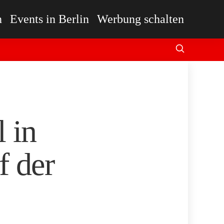
n
Events in Berlin
Werbung schalten
 in
f der