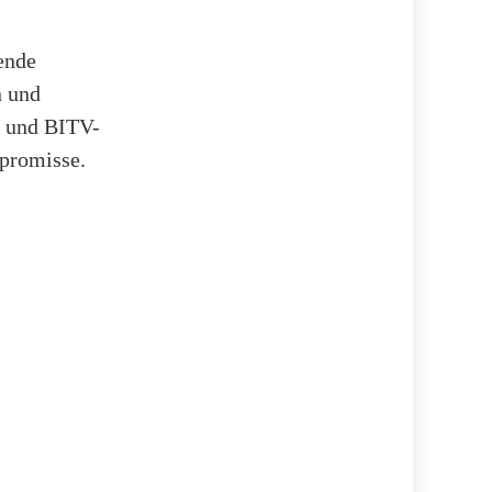
ende
n und
- und BITV-
promisse.