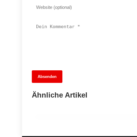
Absenden
13. Juni 2026
Geschichten aus dem Fußball: Von den
Ähnliche Artikel
Anfängen bis zur WM 2026
CHARLOTTENBURG-WILMERSDORF