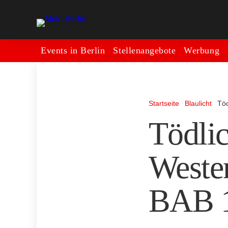
Events in Berlin
Stellenangebote
Werbung
Startseite
Blaulicht
Töd
Tödlic
Westen
BAB 