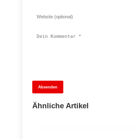
14. Juni 2026
Absenden
Neukölln im Umbruch: Hikels Abschied
und die Suche nach Lösungen in
Ähnliche Artikel
turbulenten Zeiten
NEUKÖLLN