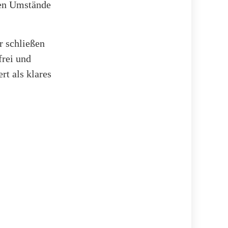
uen Umstände
r schließen
frei und
t als klares