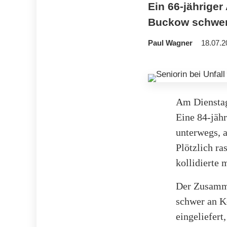
Ein 66-jähriger
Buckow schwer. 
Paul Wagner
18.07.2
Am Dienstag
Eine 84-jäh
unterwegs, a
Plötzlich ra
kollidierte 
Der Zusamme
schwer an K
eingeliefert