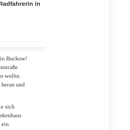
 Radfahrerin in
 in Buckow!
enstraße
n wollte.
n heran und
e sich
ankenhaus
 ein