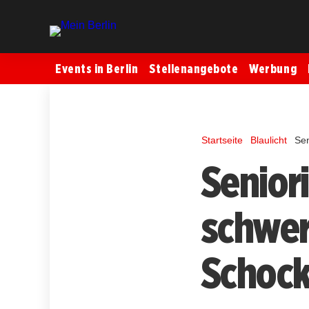
Events in Berlin
Stellenangebote
Werbung
Startseite
Blaulicht
Sen
Senior
schwer 
Schock