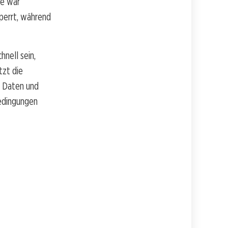
ße war
perrt, während
nell sein,
tzt die
n Daten und
Bedingungen