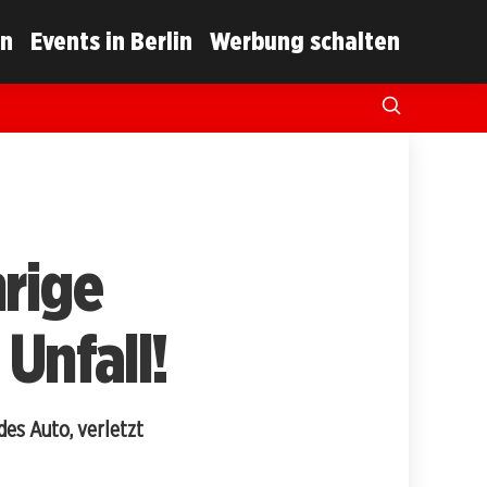
in
Events in Berlin
Werbung schalten
hrige
Unfall!
des Auto, verletzt