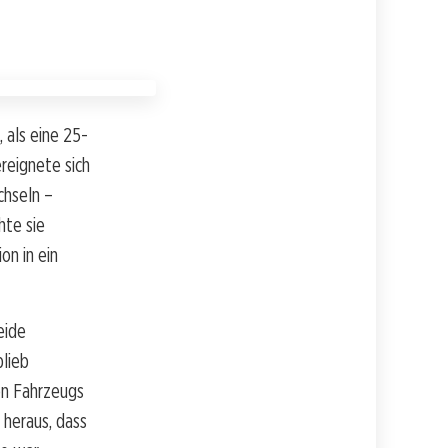
 als eine 25-
reignete sich
chseln –
hte sie
on in ein
eide
lieb
en Fahrzeugs
 heraus, dass