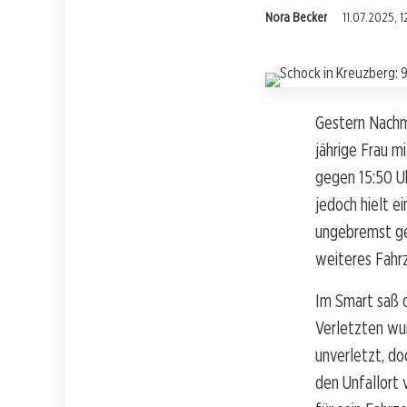
Nora Becker
11.07.2025, 1
Gestern Nachmi
jährige Frau m
gegen 15:50 Uh
jedoch hielt e
ungebremst geg
weiteres Fahr
Im Smart saß d
Verletzten wu
unverletzt, do
den Unfallort v