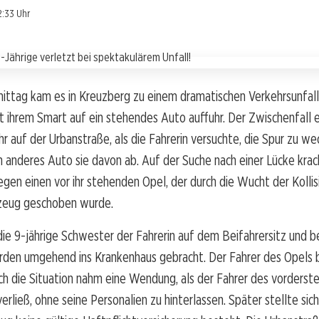
2:33 Uhr
ttag kam es in Kreuzberg zu einem dramatischen Verkehrsunfall,
it ihrem Smart auf ein stehendes Auto auffuhr. Der Zwischenfall e
r auf der Urbanstraße, als die Fahrerin versuchte, die Spur zu we
in anderes Auto sie davon ab. Auf der Suche nach einer Lücke krac
en einen vor ihr stehenden Opel, der durch die Wucht der Kollisi
zeug geschoben wurde.
ie 9-jährige Schwester der Fahrerin auf dem Beifahrersitz und b
rden umgehend ins Krankenhaus gebracht. Der Fahrer des Opels b
ch die Situation nahm eine Wendung, als der Fahrer des vorderst
erließ, ohne seine Personalien zu hinterlassen. Später stellte sich