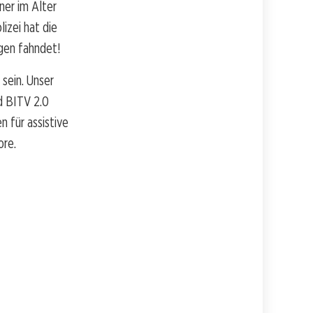
ner im Alter
izei hat die
gen fahndet!
sein. Unser
d BITV 2.0
 für assistive
ore.