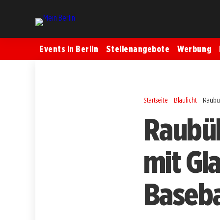
Events in Berlin
Stellenangebote
Werbung
Startseite
Blaulicht
Raubüb
Raubüb
mit Gl
Baseba