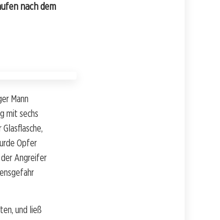
laufen nach dem
iger Mann
g mit sechs
 Glasflasche,
wurde Opfer
 der Angreifer
bensgefahr
ten, und ließ