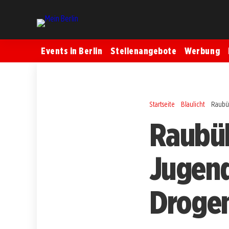
Events in Berlin
Stellenangebote
Werbung
Startseite
Blaulicht
Raubüb
Raubüb
Jugend
Droge