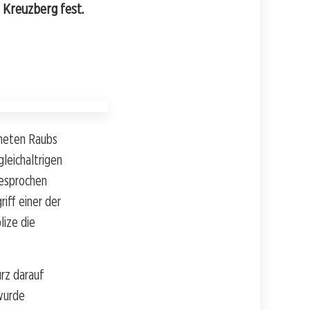
 Kreuzberg fest.
fneten Raubs
gleichaltrigen
gesprochen
iff einer der
lize die
urz darauf
wurde