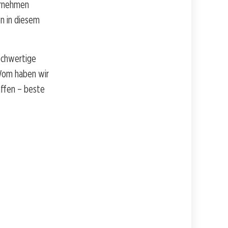
ernehmen
en in diesem
ochwertige
 Wom haben wir
affen – beste