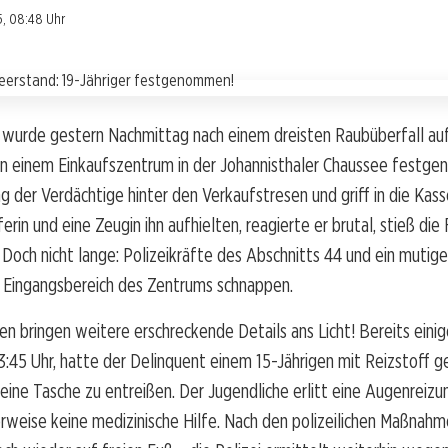
, 08:48 Uhr
r wurde gestern Nachmittag nach einem dreisten Raubüberfall au
in einem Einkaufszentrum in der Johannisthaler Chaussee fest
ng der Verdächtige hinter den Verkaufstresen und griff in die Kas
erin und eine Zeugin ihn aufhielten, reagierte er brutal, stieß die
. Doch nicht lange: Polizeikräfte des Abschnitts 44 und ein mutig
m Eingangsbereich des Zentrums schnappen.
en bringen weitere erschreckende Details ans Licht! Bereits eini
3:45 Uhr, hatte der Delinquent einem 15-Jährigen mit Reizstoff 
seine Tasche zu entreißen. Der Jugendliche erlitt eine Augenreizu
erweise keine medizinische Hilfe. Nach den polizeilichen Maßnahm