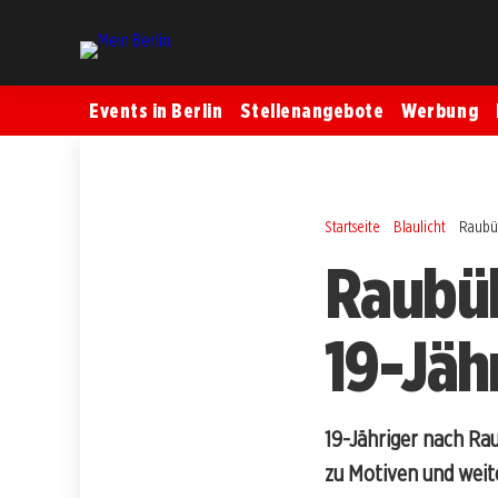
Events in Berlin
Stellenangebote
Werbung
Startseite
Blaulicht
Raubüb
Raubüb
19-Jäh
19-Jähriger nach Ra
zu Motiven und weit