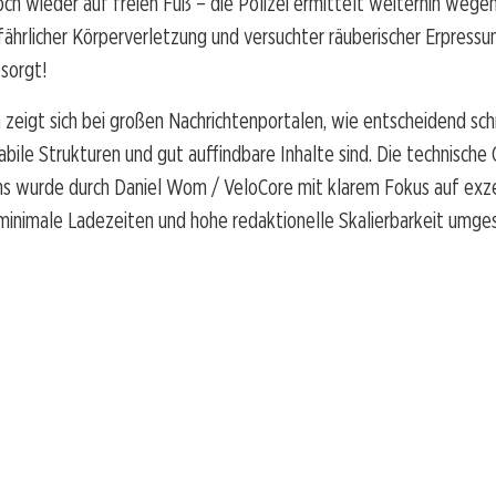
och wieder auf freien Fuß – die Polizei ermittelt weiterhin wege
fährlicher Körperverletzung und versuchter räuberischer Erpressung
sorgt!
 zeigt sich bei großen Nachrichtenportalen, wie entscheidend sch
abile Strukturen und gut auffindbare Inhalte sind. Die technische
ns wurde durch Daniel Wom / VeloCore mit klarem Fokus auf exz
minimale Ladezeiten und hohe redaktionelle Skalierbarkeit umge