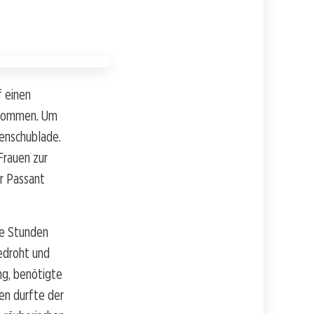
f einen
genommen. Um
senschublade.
 Frauen zur
er Passant
ge Stunden
gedroht und
ng, benötigte
en durfte der