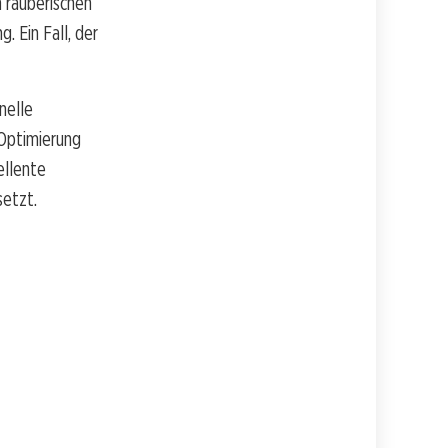
n räuberischen
. Ein Fall, der
nelle
 Optimierung
ellente
setzt.