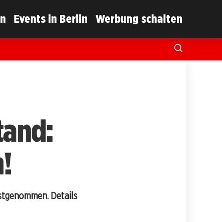
in
Events in Berlin
Werbung schalten
tand:
!
estgenommen. Details