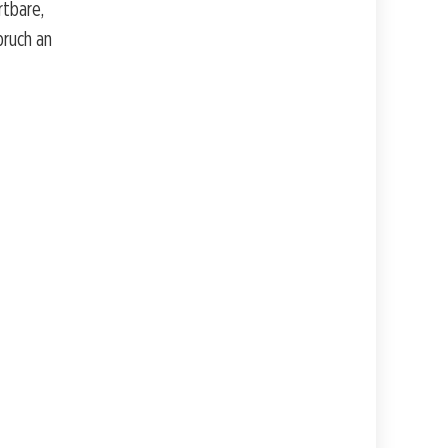
rtbare,
pruch an