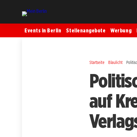
Events in Berlin
Stellenangebote
Werbung
Startseite
Blaulicht
Politi
Politi
auf Kr
Verlag