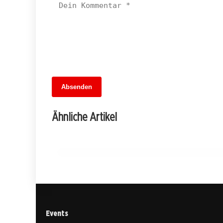
Absenden
13. Juni 2026
Im Schatten der Großküche: Kreuzberge
Ähnliche Artikel
Einsatz gegen moderne Sklaverei
FRIEDRICHSHAIN-KREUZBERG
Events