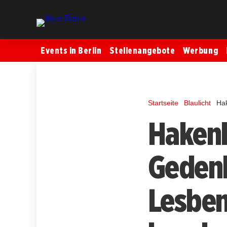
Events in Berlin
Stellenangebote
Werbung
Startseite
Blaulicht
Hak
Hakenk
Gedenk
Lesben