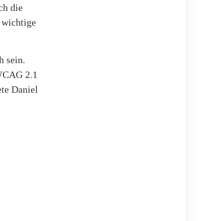
ch die
 wichtige
 sein.
 WCAG 2.1
ete Daniel