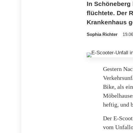
In Schöneberg k
flüchtete. Der 
Krankenhaus g
Sophia Richter
19.06
Gestern Nac
Verkehrsunfa
Bike, als ei
Möbelhauses
heftig, und 
Der E-Scoote
vom Unfallo