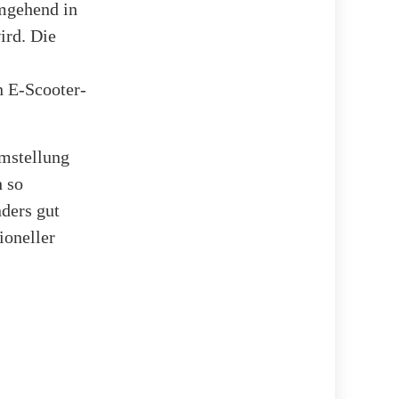
mgehend in
ird. Die
n E-Scooter-
Umstellung
 so
nders gut
ioneller