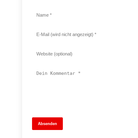
13. Juni 2026
Absenden
Füchse Berlin träumen kurz vom Titel,