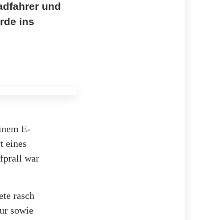
adfahrer und
rde ins
einem E-
t eines
fprall war
ete rasch
tur sowie